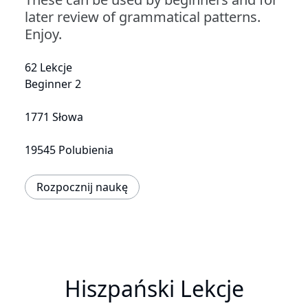
later review of grammatical patterns.
Enjoy.
62 Lekcje
Beginner 2
1771 Słowa
19545 Polubienia
Rozpocznij naukę
Hiszpański Lekcje