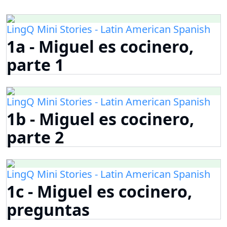
LingQ Mini Stories - Latin American Spanish
1a - Miguel es cocinero,
parte 1
LingQ Mini Stories - Latin American Spanish
1b - Miguel es cocinero,
parte 2
LingQ Mini Stories - Latin American Spanish
1c - Miguel es cocinero,
preguntas