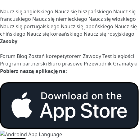
Naucz się angielskiego
Naucz się hiszpańskiego
Naucz się
francuskiego
Naucz się niemieckiego
Naucz się włoskiego
Naucz się portugalskiego
Naucz się japońskiego
Naucz się
chińskiego
Naucz się koreańskiego
Naucz się rosyjskiego
Zasoby
Forum
Blog
Zostań korepetytorem
Zawody
Test biegłości
Program partnerski
Biuro prasowe
Przewodnik Gramatyki
Pobierz naszą aplikację na: