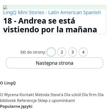
LingQ Mini Stories - Latin American Spanish
18 - Andrea se está
vistiendo por la mañana
Idź do strony:
1
2
3
4
Następna strona
O LingQ
O
Wycena
Kontakt
Metoda Steve'a
Dla szkół
Dla firm
Dla
bibliotek
Referencje
Sklep z upominkami
Popularne języki