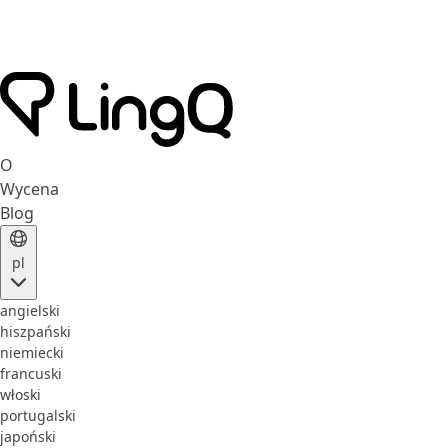
O
Wycena
Blog
pl
angielski
hiszpański
niemiecki
francuski
włoski
portugalski
japoński