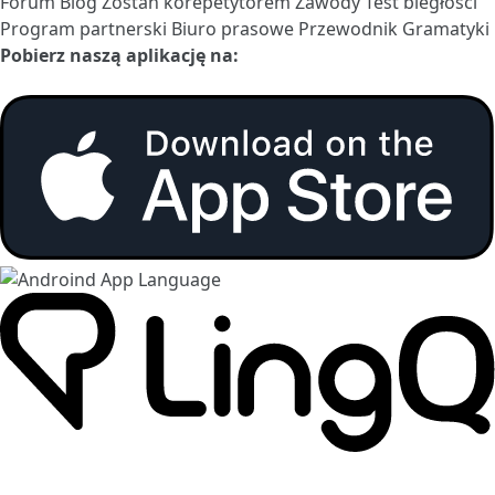
Forum
Blog
Zostań korepetytorem
Zawody
Test biegłości
Program partnerski
Biuro prasowe
Przewodnik Gramatyki
Pobierz naszą aplikację na: