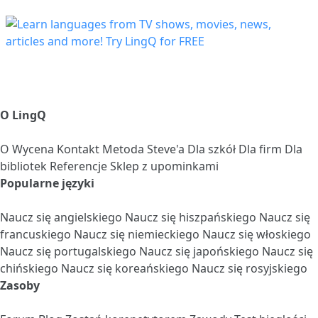
O LingQ
O
Wycena
Kontakt
Metoda Steve'a
Dla szkół
Dla firm
Dla
bibliotek
Referencje
Sklep z upominkami
Popularne języki
Naucz się angielskiego
Naucz się hiszpańskiego
Naucz się
francuskiego
Naucz się niemieckiego
Naucz się włoskiego
Naucz się portugalskiego
Naucz się japońskiego
Naucz się
chińskiego
Naucz się koreańskiego
Naucz się rosyjskiego
Zasoby