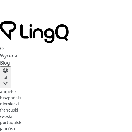
O
Wycena
Blog
pl
angielski
hiszpański
niemiecki
francuski
włoski
portugalski
japoński