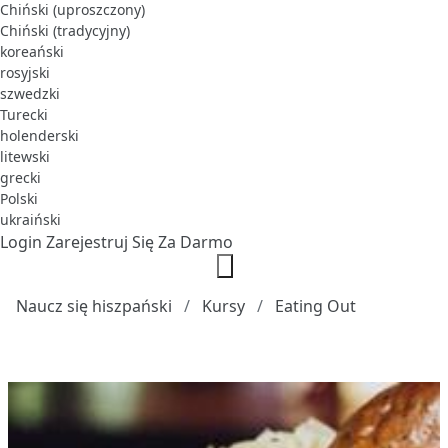
Chiński (uproszczony)
Chiński (tradycyjny)
koreański
rosyjski
szwedzki
Turecki
holenderski
litewski
grecki
Polski
ukraiński
Login
Zarejestruj Się Za Darmo
Naucz się hiszpański
Kursy
Eating Out