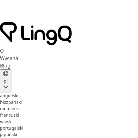
O
Wycena
Blog
pl
angielski
hiszpański
niemiecki
francuski
włoski
portugalski
japoński