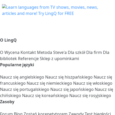
O LingQ
O
Wycena
Kontakt
Metoda Steve'a
Dla szkół
Dla firm
Dla
bibliotek
Referencje
Sklep z upominkami
Popularne języki
Naucz się angielskiego
Naucz się hiszpańskiego
Naucz się
francuskiego
Naucz się niemieckiego
Naucz się włoskiego
Naucz się portugalskiego
Naucz się japońskiego
Naucz się
chińskiego
Naucz się koreańskiego
Naucz się rosyjskiego
Zasoby
Forum
Blog
Zostań korepetytorem
Zawody
Test biegłości