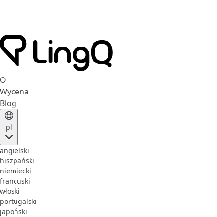
O
Wycena
Blog
pl
angielski
hiszpański
niemiecki
francuski
włoski
portugalski
japoński