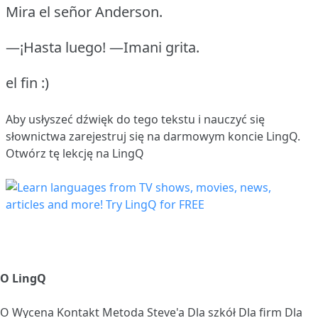
Mira el señor Anderson.
—¡Hasta luego! —Imani grita.
el fin :)
Aby usłyszeć dźwięk do tego tekstu i nauczyć się
słownictwa
zarejestruj się
na darmowym koncie LingQ.
Otwórz tę lekcję na LingQ
O LingQ
O
Wycena
Kontakt
Metoda Steve'a
Dla szkół
Dla firm
Dla