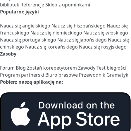
bibliotek
Referencje
Sklep z upominkami
Popularne języki
Naucz się angielskiego
Naucz się hiszpańskiego
Naucz się
francuskiego
Naucz się niemieckiego
Naucz się włoskiego
Naucz się portugalskiego
Naucz się japońskiego
Naucz się
chińskiego
Naucz się koreańskiego
Naucz się rosyjskiego
Zasoby
Forum
Blog
Zostań korepetytorem
Zawody
Test biegłości
Program partnerski
Biuro prasowe
Przewodnik Gramatyki
Pobierz naszą aplikację na: