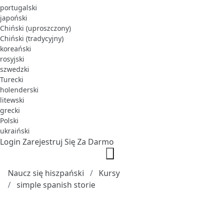
portugalski
japoński
Chiński (uproszczony)
Chiński (tradycyjny)
koreański
rosyjski
szwedzki
Turecki
holenderski
litewski
grecki
Polski
ukraiński
Login
Zarejestruj Się Za Darmo
Naucz się hiszpański
Kursy
simple spanish storie