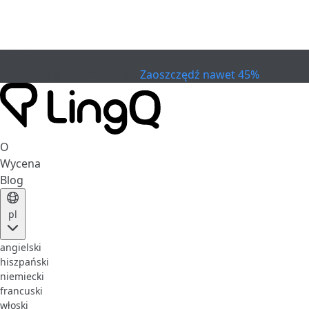
WYGASŁO
Świętuj Cup
Extended Sale
Zaoszczędź nawet 45%
O
Wycena
Blog
pl
angielski
hiszpański
niemiecki
francuski
włoski