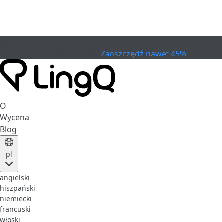
WYGASŁO
Świętuj Cup
Extended Sale
Zaoszczędź nawet 45%
O
Wycena
Blog
pl
angielski
hiszpański
niemiecki
francuski
włoski