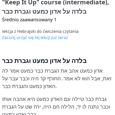
"Keep It Up" course (intermediate),
בלדה על אדון כמעט וגברת כבר
Średnio zaawansowany 1
lekcja z Hebrajski do ćwiczenia czytania
Zacznij uczyć się tej lekcji już teraz
בלדה על אדון כמעט וגברת כבר
אדון כמעט אהב את הגברת כבר כמעט אמר לה
זאת, אבל הוא לא אמר.
החורף קר היה וכבר עבר על
האדון כמעט והגברת כבר.
גברת כבר טיילה עם האדון כמעט היא אהבה אותו
וכבר נתנה לו יד, הלילה חם היה, ירח שט על הגברת
כבר ואדון כמעט.