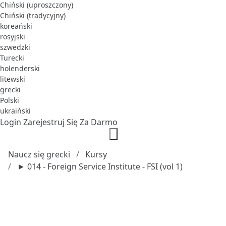
Chiński (uproszczony)
Chiński (tradycyjny)
koreański
rosyjski
szwedzki
Turecki
holenderski
litewski
grecki
Polski
ukraiński
Login
Zarejestruj Się Za Darmo
Naucz się grecki
Kursy
► 014 - Foreign Service Institute - FSI (vol 1)