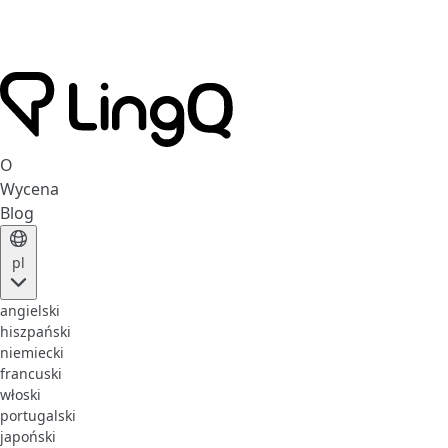
O
Wycena
Blog
pl
angielski
hiszpański
niemiecki
francuski
włoski
portugalski
japoński