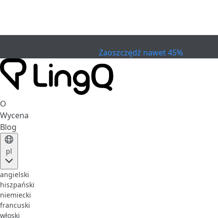
WYGASŁO
Świętuj Cup
Extended Sale
Zaoszczędź nawet 45%
O
Wycena
Blog
pl
angielski
hiszpański
niemiecki
francuski
włoski