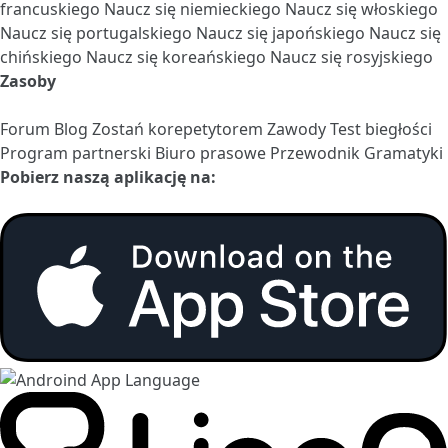
francuskiego
Naucz się niemieckiego
Naucz się włoskiego
Naucz się portugalskiego
Naucz się japońskiego
Naucz się
chińskiego
Naucz się koreańskiego
Naucz się rosyjskiego
Zasoby
Forum
Blog
Zostań korepetytorem
Zawody
Test biegłości
Program partnerski
Biuro prasowe
Przewodnik Gramatyki
Pobierz naszą aplikację na: