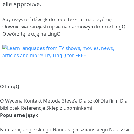
elle approuve.
Aby usłyszeć dźwięk do tego tekstu i nauczyć się
słownictwa
zarejestruj się
na darmowym koncie LingQ.
Otwórz tę lekcję na LingQ
O LingQ
O
Wycena
Kontakt
Metoda Steve'a
Dla szkół
Dla firm
Dla
bibliotek
Referencje
Sklep z upominkami
Popularne języki
Naucz się angielskiego
Naucz się hiszpańskiego
Naucz się