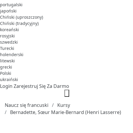
portugalski
japoński
Chiński (uproszczony)
Chiński (tradycyjny)
koreański
rosyjski
szwedzki
Turecki
holenderski
litewski
grecki
Polski
ukraiński
Login
Zarejestruj Się Za Darmo
Naucz się francuski
Kursy
Bernadette, Sœur Marie-Bernard (Henri Lasserre)