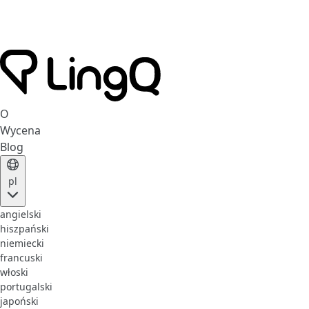
O
Wycena
Blog
pl
angielski
hiszpański
niemiecki
francuski
włoski
portugalski
japoński