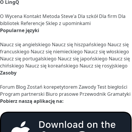
O LingQ
O
Wycena
Kontakt
Metoda Steve'a
Dla szkół
Dla firm
Dla
bibliotek
Referencje
Sklep z upominkami
Popularne języki
Naucz się angielskiego
Naucz się hiszpańskiego
Naucz się
francuskiego
Naucz się niemieckiego
Naucz się włoskiego
Naucz się portugalskiego
Naucz się japońskiego
Naucz się
chińskiego
Naucz się koreańskiego
Naucz się rosyjskiego
Zasoby
Forum
Blog
Zostań korepetytorem
Zawody
Test biegłości
Program partnerski
Biuro prasowe
Przewodnik Gramatyki
Pobierz naszą aplikację na: