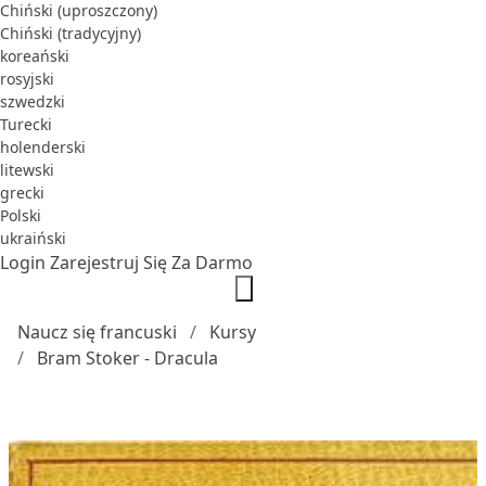
Chiński (uproszczony)
Chiński (tradycyjny)
koreański
rosyjski
szwedzki
Turecki
holenderski
litewski
grecki
Polski
ukraiński
Login
Zarejestruj Się Za Darmo
Naucz się francuski
Kursy
Bram Stoker - Dracula