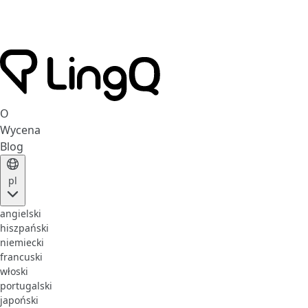
O
Wycena
Blog
pl
angielski
hiszpański
niemiecki
francuski
włoski
portugalski
japoński