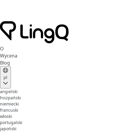
O
Wycena
Blog
pl
angielski
hiszpański
niemiecki
francuski
włoski
portugalski
japoński