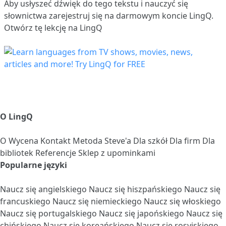
Aby usłyszeć dźwięk do tego tekstu i nauczyć się
słownictwa
zarejestruj się
na darmowym koncie LingQ.
Otwórz tę lekcję na LingQ
O LingQ
O
Wycena
Kontakt
Metoda Steve'a
Dla szkół
Dla firm
Dla
bibliotek
Referencje
Sklep z upominkami
Popularne języki
Naucz się angielskiego
Naucz się hiszpańskiego
Naucz się
francuskiego
Naucz się niemieckiego
Naucz się włoskiego
Naucz się portugalskiego
Naucz się japońskiego
Naucz się
chińskiego
Naucz się koreańskiego
Naucz się rosyjskiego