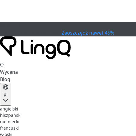
WYGASŁO
Świętuj Cup
Extended Sale
Zaoszczędź nawet 45%
O
Wycena
Blog
pl
angielski
hiszpański
niemiecki
francuski
włoski