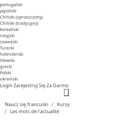
portugalski
japoński
Chiński (uproszczony)
Chiński (tradycyjny)
koreański
rosyjski
szwedzki
Turecki
holenderski
litewski
grecki
Polski
ukraiński
Login
Zarejestruj Się Za Darmo
Naucz się francuski
Kursy
Les mots de l'actualité