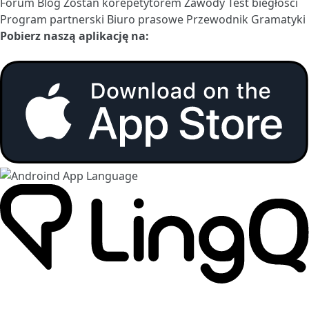
Forum
Blog
Zostań korepetytorem
Zawody
Test biegłości
Program partnerski
Biuro prasowe
Przewodnik Gramatyki
Pobierz naszą aplikację na: