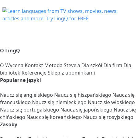
O LingQ
O
Wycena
Kontakt
Metoda Steve'a
Dla szkół
Dla firm
Dla
bibliotek
Referencje
Sklep z upominkami
Popularne języki
Naucz się angielskiego
Naucz się hiszpańskiego
Naucz się
francuskiego
Naucz się niemieckiego
Naucz się włoskiego
Naucz się portugalskiego
Naucz się japońskiego
Naucz się
chińskiego
Naucz się koreańskiego
Naucz się rosyjskiego
Zasoby