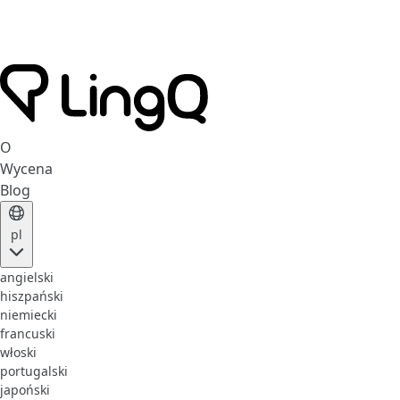
O
Wycena
Blog
pl
angielski
hiszpański
niemiecki
francuski
włoski
portugalski
japoński