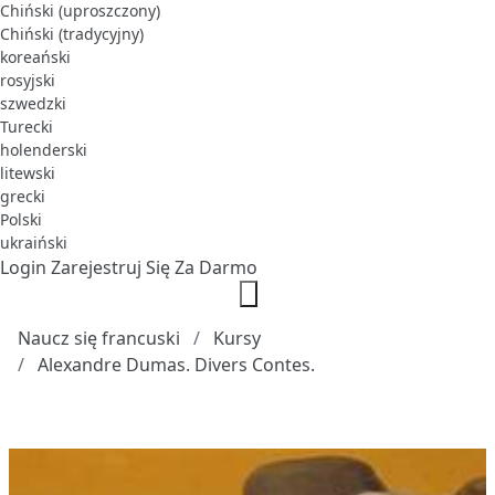
Chiński (uproszczony)
Chiński (tradycyjny)
koreański
rosyjski
szwedzki
Turecki
holenderski
litewski
grecki
Polski
ukraiński
Login
Zarejestruj Się Za Darmo
Naucz się francuski
Kursy
Alexandre Dumas. Divers Contes.