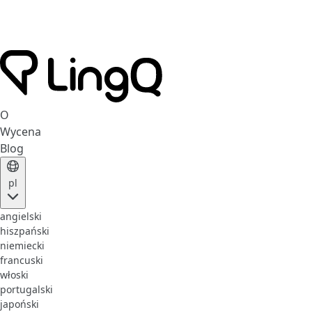
O
Wycena
Blog
pl
angielski
hiszpański
niemiecki
francuski
włoski
portugalski
japoński