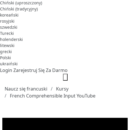
Chiński (uproszczony)
Chiński (tradycyjny)
koreański
rosyjski
szwedzki
Turecki
holenderski
litewski
grecki
Polski
ukraiński
Login
Zarejestruj Się Za Darmo
Naucz się francuski
Kursy
French Comprehensible Input YouTube