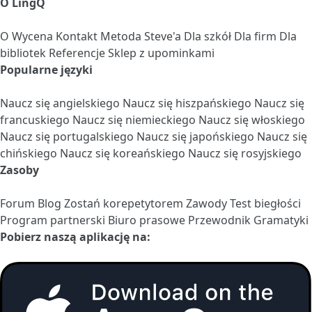
O LingQ
O
Wycena
Kontakt
Metoda Steve'a
Dla szkół
Dla firm
Dla
bibliotek
Referencje
Sklep z upominkami
Popularne języki
Naucz się angielskiego
Naucz się hiszpańskiego
Naucz się
francuskiego
Naucz się niemieckiego
Naucz się włoskiego
Naucz się portugalskiego
Naucz się japońskiego
Naucz się
chińskiego
Naucz się koreańskiego
Naucz się rosyjskiego
Zasoby
Forum
Blog
Zostań korepetytorem
Zawody
Test biegłości
Program partnerski
Biuro prasowe
Przewodnik Gramatyki
Pobierz naszą aplikację na: