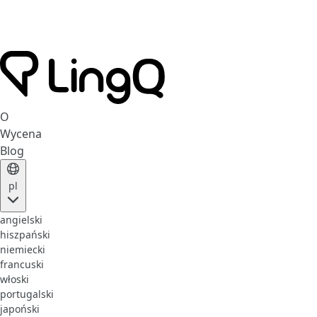
O
Wycena
Blog
pl
angielski
hiszpański
niemiecki
francuski
włoski
portugalski
japoński