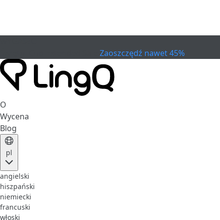
WYGASŁO
Świętuj Cup
Extended Sale
Zaoszczędź nawet 45%
O
Wycena
Blog
pl
angielski
hiszpański
niemiecki
francuski
włoski