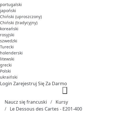
portugalski
japoński
Chiński (uproszczony)
Chiński (tradycyjny)
koreański
rosyjski
szwedzki
Turecki
holenderski
litewski
grecki
Polski
ukraiński
Login
Zarejestruj Się Za Darmo
Naucz się francuski
Kursy
Le Dessous des Cartes - E201-400