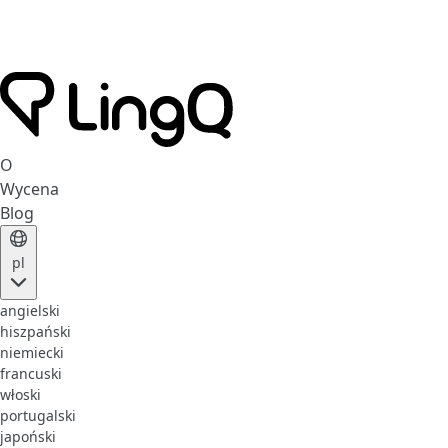
O
Wycena
Blog
pl
angielski
hiszpański
niemiecki
francuski
włoski
portugalski
japoński