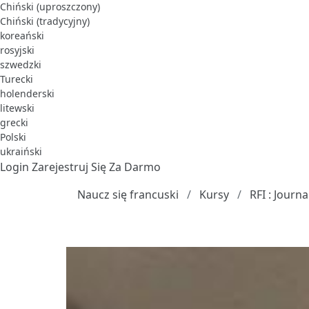
Chiński (uproszczony)
Chiński (tradycyjny)
koreański
rosyjski
szwedzki
Turecki
holenderski
litewski
grecki
Polski
ukraiński
Login
Zarejestruj Się Za Darmo
Naucz się francuski
Kursy
RFI : Journa