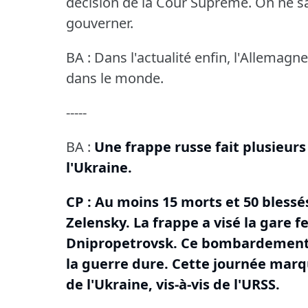
décision de la Cour Suprême.
On ne sa
gouverner.
BA : Dans l'actualité enfin, l'Allemagn
dans le monde.
-----
BA :
Une frappe russe fait plusieur
l'Ukraine.
CP : Au moins 15 morts et 50 blessé
Zelensky.
La frappe a visé la gare f
Dnipropetrovsk.
Ce bombardement i
la guerre dure.
Cette journée marqu
de l'Ukraine, vis-à-vis de l'URSS.