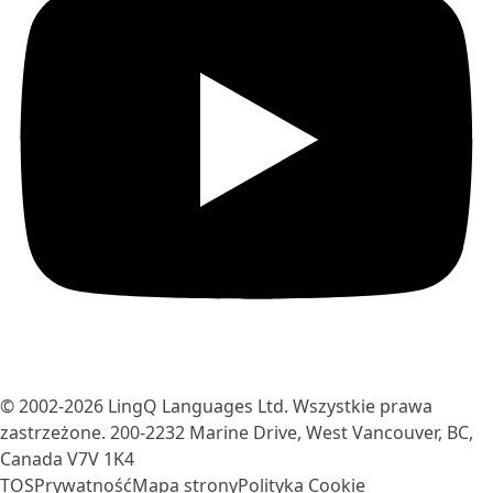
© 2002-2026
LingQ Languages Ltd.
Wszystkie prawa
zastrzeżone. 200-2232 Marine Drive, West Vancouver, BC,
Canada
V7V 1K4
TOS
Prywatność
Mapa strony
Polityka Cookie