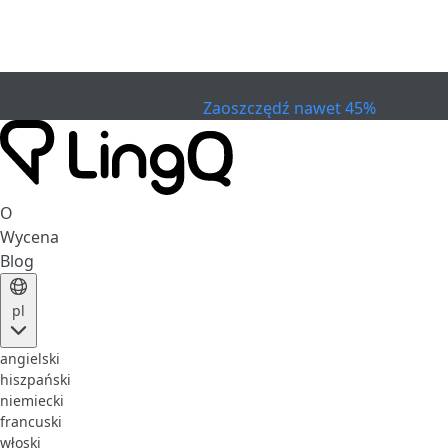
WYGASŁO
Świętuj Cup
Extended Sale
Zaoszczędź nawet 45%
O
Wycena
Blog
pl
angielski
hiszpański
niemiecki
francuski
włoski