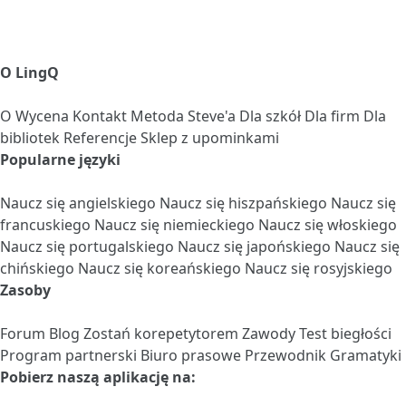
O LingQ
O
Wycena
Kontakt
Metoda Steve'a
Dla szkół
Dla firm
Dla
bibliotek
Referencje
Sklep z upominkami
Popularne języki
Naucz się angielskiego
Naucz się hiszpańskiego
Naucz się
francuskiego
Naucz się niemieckiego
Naucz się włoskiego
Naucz się portugalskiego
Naucz się japońskiego
Naucz się
chińskiego
Naucz się koreańskiego
Naucz się rosyjskiego
Zasoby
Forum
Blog
Zostań korepetytorem
Zawody
Test biegłości
Program partnerski
Biuro prasowe
Przewodnik Gramatyki
Pobierz naszą aplikację na: