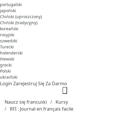
portugalski
japoński
Chiński (uproszczony)
Chiński (tradycyjny)
koreański
rosyjski
szwedzki
Turecki
holenderski
litewski
grecki
Polski
ukraiński
Login
Zarejestruj Się Za Darmo
Naucz się francuski
Kursy
RFI : Journal en français facile