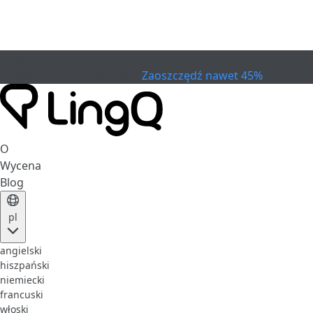
WYGASŁO
Świętuj Cup
Extended Sale
Zaoszczędź nawet 45%
O
Wycena
Blog
pl
angielski
hiszpański
niemiecki
francuski
włoski