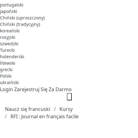
portugalski
japoński
Chiński (uproszczony)
Chiński (tradycyjny)
koreański
rosyjski
szwedzki
Turecki
holenderski
litewski
grecki
Polski
ukraiński
Login
Zarejestruj Się Za Darmo
Naucz się francuski
Kursy
RFI : Journal en français facile