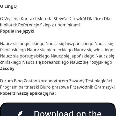
O LingQ
O
Wycena
Kontakt
Metoda Steve'a
Dla szkół
Dla firm
Dla
bibliotek
Referencje
Sklep z upominkami
Popularne języki
Naucz się angielskiego
Naucz się hiszpańskiego
Naucz się
francuskiego
Naucz się niemieckiego
Naucz się włoskiego
Naucz się portugalskiego
Naucz się japońskiego
Naucz się
chińskiego
Naucz się koreańskiego
Naucz się rosyjskiego
Zasoby
Forum
Blog
Zostań korepetytorem
Zawody
Test biegłości
Program partnerski
Biuro prasowe
Przewodnik Gramatyki
Pobierz naszą aplikację na: