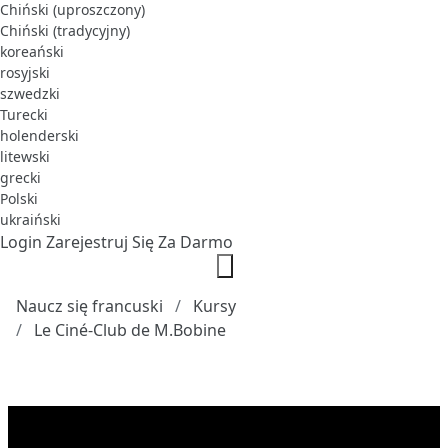
Chiński (uproszczony)
Chiński (tradycyjny)
koreański
rosyjski
szwedzki
Turecki
holenderski
litewski
grecki
Polski
ukraiński
Login
Zarejestruj Się Za Darmo
Naucz się francuski
Kursy
Le Ciné-Club de M.Bobine