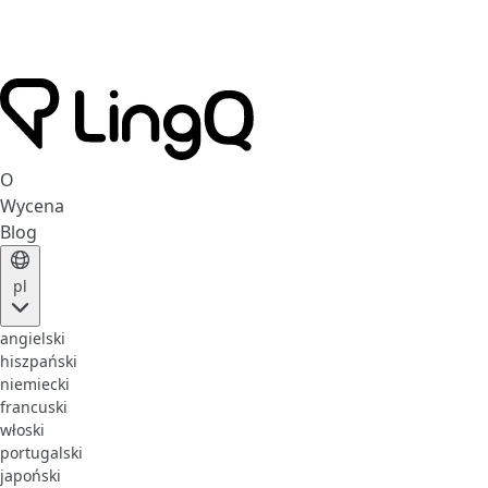
O
Wycena
Blog
pl
angielski
hiszpański
niemiecki
francuski
włoski
portugalski
japoński