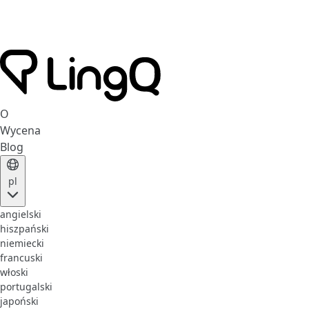
O
Wycena
Blog
pl
angielski
hiszpański
niemiecki
francuski
włoski
portugalski
japoński