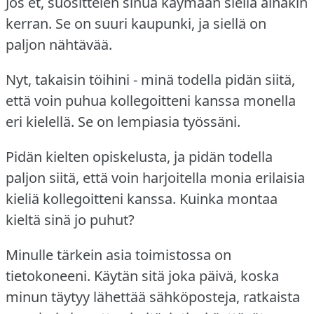
Jos et, suosittelen sinua käymään siellä ainakin
kerran.
Se on suuri kaupunki, ja siellä on
paljon nähtävää.
Nyt, takaisin töihini - minä todella pidän siitä,
että voin puhua kollegoitteni kanssa monella
eri kielellä.
Se on lempiasia työssäni.
Pidän kielten opiskelusta, ja pidän todella
paljon siitä, että voin harjoitella monia erilaisia
kieliä kollegoitteni kanssa.
Kuinka montaa
kieltä sinä jo puhut?
Minulle tärkein asia toimistossa on
tietokoneeni.
Käytän sitä joka päivä, koska
minun täytyy lähettää sähköposteja, ratkaista