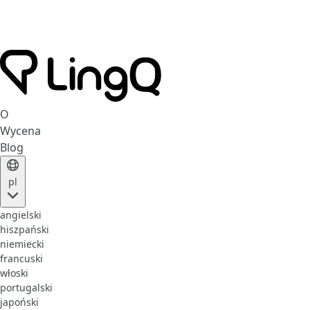
O
Wycena
Blog
pl
angielski
hiszpański
niemiecki
francuski
włoski
portugalski
japoński