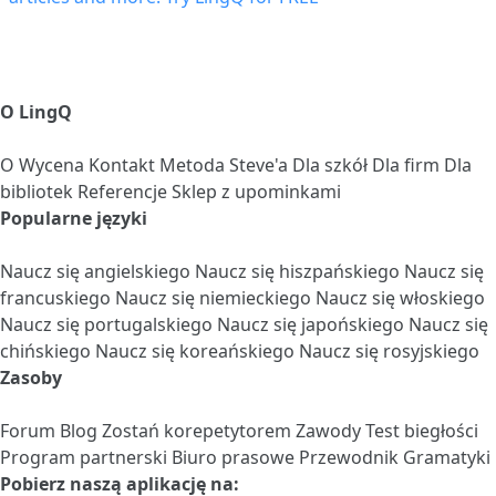
O LingQ
O
Wycena
Kontakt
Metoda Steve'a
Dla szkół
Dla firm
Dla
bibliotek
Referencje
Sklep z upominkami
Popularne języki
Naucz się angielskiego
Naucz się hiszpańskiego
Naucz się
francuskiego
Naucz się niemieckiego
Naucz się włoskiego
Naucz się portugalskiego
Naucz się japońskiego
Naucz się
chińskiego
Naucz się koreańskiego
Naucz się rosyjskiego
Zasoby
Forum
Blog
Zostań korepetytorem
Zawody
Test biegłości
Program partnerski
Biuro prasowe
Przewodnik Gramatyki
Pobierz naszą aplikację na: