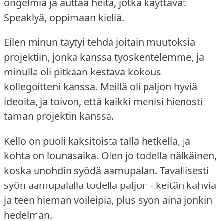
ongelmia ja auttaa heitä, jotka käyttävät
Speaklyä, oppimaan kieliä.
Eilen minun täytyi tehdä joitain muutoksia
projektiin, jonka kanssa työskentelemme, ja
minulla oli pitkään kestävä kokous
kollegoitteni kanssa.
Meillä oli paljon hyviä
ideoita, ja toivon, että kaikki menisi hienosti
tämän projektin kanssa.
Kello on puoli kaksitoista tällä hetkellä, ja
kohta on lounasaika.
Olen jo todella nälkäinen,
koska unohdin syödä aamupalan.
Tavallisesti
syön aamupalalla todella paljon - keitän kahvia
ja teen hieman voileipiä, plus syön aina jonkin
hedelmän.