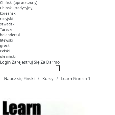
Chiński (uproszczony)
Chiński (tradycyjny)
koreański
rosyjski
szwedzki
Turecki
holenderski
litewski
grecki
Polski
ukraiński
Login
Zarejestruj Się Za Darmo
Naucz się Fiński
Kursy
Learn Finnish 1