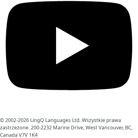
© 2002-2026
LingQ Languages Ltd.
Wszystkie prawa
zastrzeżone. 200-2232 Marine Drive, West Vancouver, BC,
Canada
V7V 1K4