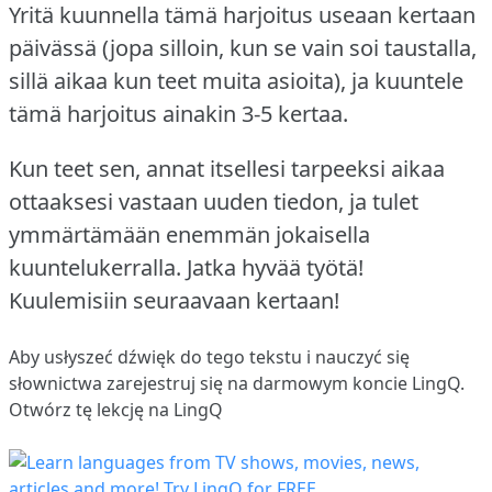
Yritä kuunnella tämä harjoitus useaan kertaan
päivässä (jopa silloin, kun se vain soi taustalla,
sillä aikaa kun teet muita asioita), ja kuuntele
tämä harjoitus ainakin 3-5 kertaa.
Kun teet sen, annat itsellesi tarpeeksi aikaa
ottaaksesi vastaan uuden tiedon, ja tulet
ymmärtämään enemmän jokaisella
kuuntelukerralla.
Jatka hyvää työtä!
Kuulemisiin seuraavaan kertaan!
Aby usłyszeć dźwięk do tego tekstu i nauczyć się
słownictwa
zarejestruj się
na darmowym koncie LingQ.
Otwórz tę lekcję na LingQ