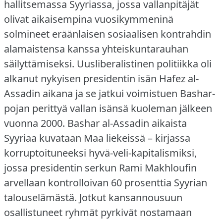
hallitsemassa Syyriassa, jossa vallanpitäjät
olivat aikaisempina vuosikymmeninä
solmineet eräänlaisen sosiaalisen kontrahdin
alamaistensa kanssa yhteiskuntarauhan
säilyttämiseksi.
Uusliberalistinen politiikka oli
alkanut nykyisen presidentin isän Hafez al-
Assadin aikana ja se jatkui voimistuen Bashar-
pojan perittyä vallan isänsä kuoleman jälkeen
vuonna 2000.
Bashar al-Assadin aikaista
Syyriaa kuvataan Maa liekeissä – kirjassa
korruptoituneeksi hyvä-veli-kapitalismiksi,
jossa presidentin serkun Rami Makhloufin
arvellaan kontrolloivan 60 prosenttia Syyrian
talouselämästä.
Jotkut kansannousuun
osallistuneet ryhmät pyrkivät nostamaan