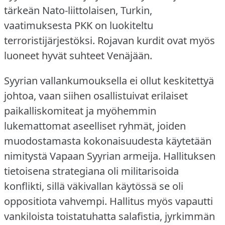
tärkeän Nato-liittolaisen, Turkin,
vaatimuksesta PKK on luokiteltu
terroristijärjestöksi.
Rojavan kurdit ovat myös
luoneet hyvät suhteet Venäjään.
Syyrian vallankumouksella ei ollut keskitettyä
johtoa, vaan siihen osallistuivat erilaiset
paikalliskomiteat ja myöhemmin
lukemattomat aseelliset ryhmät, joiden
muodostamasta kokonaisuudesta käytetään
nimitystä Vapaan Syyrian armeija.
Hallituksen
tietoisena strategiana oli militarisoida
konflikti, sillä väkivallan käytössä se oli
oppositiota vahvempi.
Hallitus myös vapautti
vankiloista toistatuhatta salafistia, jyrkimmän