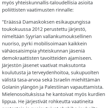
myös yhteiskunnallis-taloudellisia asioita
poliittisten vaatimusten rinnalle:
"Eräässä Damaskoksen esikaupungissa
toukokuussa 2012 perustettu järjestö,
nimeltään Syyrian vallankumouksellinen
nuoriso, pyrki mobilisoimaan kaikkein
vähäosaisimpia yhteiskunnan jäseniä
demokraattisten tavoitteiden ajamiseen.
Järjestön jäsenet vaativat maksutonta
koulutusta ja terveydenhoitoa, sukupuolten
välistä tasa-arvoa sekä Israelin miehittämän
Golanin ylängön ja Palestiinan vapauttamista.
Mielenosoituksissa he kantoivat myös kurdien
lippua.
He järjestivät rohkeutta vaatineita