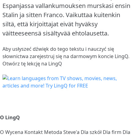
Espanjassa vallankumouksen murskasi ensin
Stalin ja sitten Franco.
Vaikuttaa kuitenkin
siltä, että kirjoittajat eivät hyväksy
väitteeseensä sisältyvää ehtolausetta.
Aby usłyszeć dźwięk do tego tekstu i nauczyć się
słownictwa
zarejestruj się
na darmowym koncie LingQ.
Otwórz tę lekcję na LingQ
O LingQ
O
Wycena
Kontakt
Metoda Steve'a
Dla szkół
Dla firm
Dla