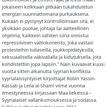
jokaiseen kolkkaan pitkään tukahdutetun
energian suunnattomana purkauksena.
Kukaan ei pystynyt kontrolloimaan sitä, ei
yksikään puolue, johtaja tai aatteellinen
ohjelma, kaikkein vähiten siinä onnistui
repressiivinen valtiokoneisto, joka vastasi
protesteihin tuliaseilla, joukkopidätyksillä,
seksuaalisella väkivallalla ja kidutuksella, jota
kohdistettiin jopa lapsiin."
Näin kuvaavat kuusi
vuotta sitten alkanutta Syyrian konfliktia
syyrialaissyntyiset kirjoittajat Robin Yassin-
Kassab ja Leila al-Shami viime vuonna
ilmestyneessä kirjassaan Maa liekeissä –
Syyrialaiset vallankumouksessa ja sodassa.