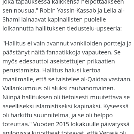
joka tapauksessa kaikkensa helpottaakseen
sen nousua."
Robin Yassin-Kassab ja Leila al-
Shami lainaavat kapinallisten puolelle
loikannutta hallituksen tiedustelu-upseeria:
"Hallitus ei vain avannut vankiloiden portteja ja
päästänyt näitä fanaatikkoja vapauteen.
Se
myös edesauttoi aseistettujen prikaatien
perustamista.
Hallitus halusi kertoa
maailmalle, että se taistelee al-Qaidaa vastaan.
Vallankumous oli aluksi rauhanomainen.
Niinpä hallituksen oli tietoisesti muutettava se
aseelliseksi islamistiseksi kapinaksi.
Kyseessä
oli harkittu suunnitelma, ja se oli helppo
toteuttaa."
Vuoden 2015 lokakuulle päivätyssä
epilogissa kirjoittajat toteavat, että Venäjä oli