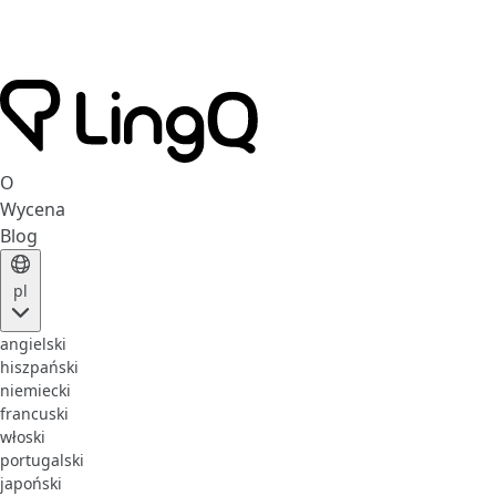
O
Wycena
Blog
pl
angielski
hiszpański
niemiecki
francuski
włoski
portugalski
japoński