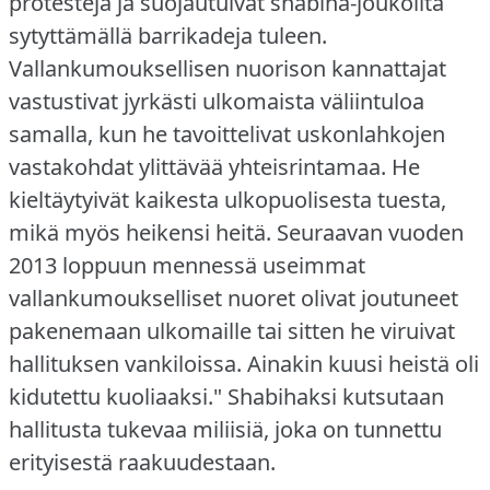
protesteja ja suojautuivat shabiha-joukoilta
sytyttämällä barrikadeja tuleen.
Vallankumouksellisen nuorison kannattajat
vastustivat jyrkästi ulkomaista väliintuloa
samalla, kun he tavoittelivat uskonlahkojen
vastakohdat ylittävää yhteisrintamaa.
He
kieltäytyivät kaikesta ulkopuolisesta tuesta,
mikä myös heikensi heitä.
Seuraavan vuoden
2013 loppuun mennessä useimmat
vallankumoukselliset nuoret olivat joutuneet
pakenemaan ulkomaille tai sitten he viruivat
hallituksen vankiloissa.
Ainakin kuusi heistä oli
kidutettu kuoliaaksi."
Shabihaksi kutsutaan
hallitusta tukevaa miliisiä, joka on tunnettu
erityisestä raakuudestaan.