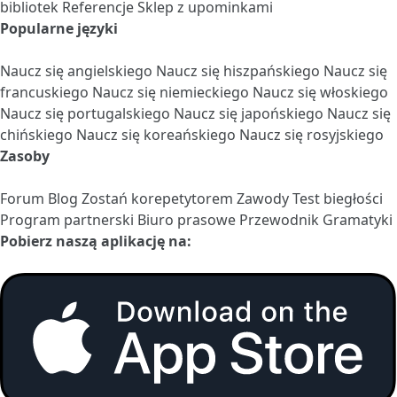
bibliotek
Referencje
Sklep z upominkami
Popularne języki
Naucz się angielskiego
Naucz się hiszpańskiego
Naucz się
francuskiego
Naucz się niemieckiego
Naucz się włoskiego
Naucz się portugalskiego
Naucz się japońskiego
Naucz się
chińskiego
Naucz się koreańskiego
Naucz się rosyjskiego
Zasoby
Forum
Blog
Zostań korepetytorem
Zawody
Test biegłości
Program partnerski
Biuro prasowe
Przewodnik Gramatyki
Pobierz naszą aplikację na: