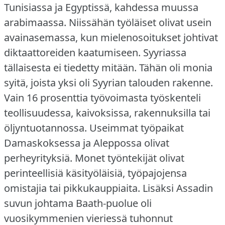
Tunisiassa ja Egyptissä, kahdessa muussa
arabimaassa.
Niissähän työläiset olivat usein
avainasemassa, kun mielenosoitukset johtivat
diktaattoreiden kaatumiseen.
Syyriassa
tällaisesta ei tiedetty mitään.
Tähän oli monia
syitä, joista yksi oli Syyrian talouden rakenne.
Vain 16 prosenttia työvoimasta työskenteli
teollisuudessa, kaivoksissa, rakennuksilla tai
öljyntuotannossa.
Useimmat työpaikat
Damaskoksessa ja Aleppossa olivat
perheyrityksiä.
Monet työntekijät olivat
perinteellisiä käsityöläisiä, työpajojensa
omistajia tai pikkukauppiaita.
Lisäksi Assadin
suvun johtama Baath-puolue oli
vuosikymmenien vieriessä tuhonnut