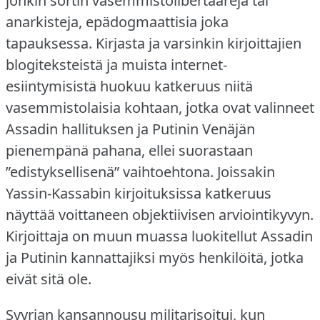
jonkin sortin vasemmistolibertäärejä tai
anarkisteja, epädogmaattisia joka
tapauksessa.
Kirjasta ja varsinkin kirjoittajien
blogiteksteistä ja muista internet-
esiintymisistä huokuu katkeruus niitä
vasemmistolaisia kohtaan, jotka ovat valinneet
Assadin hallituksen ja Putinin Venäjän
pienempänä pahana, ellei suorastaan
”edistyksellisenä” vaihtoehtona.
Joissakin
Yassin-Kassabin kirjoituksissa katkeruus
näyttää voittaneen objektiivisen arviointikyvyn.
Kirjoittaja on muun muassa luokitellut Assadin
ja Putinin kannattajiksi myös henkilöitä, jotka
eivät sitä ole.
Syyrian kansannousu militarisoitui, kun