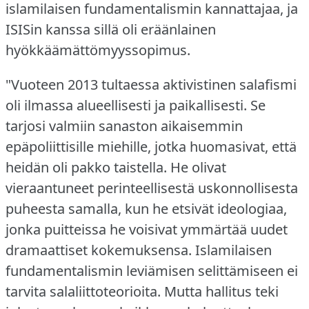
islamilaisen fundamentalismin kannattajaa, ja
ISISin kanssa sillä oli eräänlainen
hyökkäämättömyyssopimus.
"Vuoteen 2013 tultaessa aktivistinen salafismi
oli ilmassa alueellisesti ja paikallisesti.
Se
tarjosi valmiin sanaston aikaisemmin
epäpoliittisille miehille, jotka huomasivat, että
heidän oli pakko taistella.
He olivat
vieraantuneet perinteellisestä uskonnollisesta
puheesta samalla, kun he etsivät ideologiaa,
jonka puitteissa he voisivat ymmärtää uudet
dramaattiset kokemuksensa.
Islamilaisen
fundamentalismin leviämisen selittämiseen ei
tarvita salaliittoteorioita.
Mutta hallitus teki