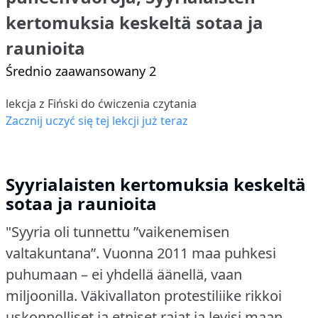
kertomuksia keskeltä sotaa ja
raunioita
Średnio zaawansowany 2
lekcja z Fiński do ćwiczenia czytania
Zacznij uczyć się tej lekcji już teraz
Syyrialaisten kertomuksia keskeltä
sotaa ja raunioita
"Syyria oli tunnettu ”vaikenemisen
valtakuntana”.
Vuonna 2011 maa puhkesi
puhumaan – ei yhdellä äänellä, vaan
miljoonilla.
Väkivallaton protestiliike rikkoi
uskonnolliset ja etniset rajat ja levisi maan