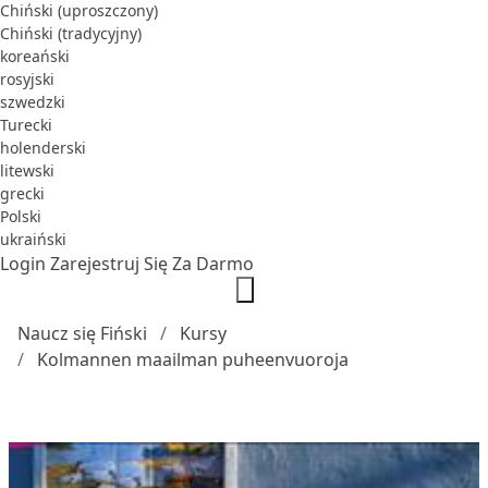
Chiński (uproszczony)
Chiński (tradycyjny)
koreański
rosyjski
szwedzki
Turecki
holenderski
litewski
grecki
Polski
ukraiński
Login
Zarejestruj Się Za Darmo
Naucz się Fiński
Kursy
Kolmannen maailman puheenvuoroja