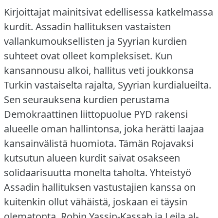
Kirjoittajat mainitsivat edellisessä katkelmassa
kurdit.
Assadin hallituksen vastaisten
vallankumouksellisten ja Syyrian kurdien
suhteet ovat olleet kompleksiset.
Kun
kansannousu alkoi, hallitus veti joukkonsa
Turkin vastaiselta rajalta, Syyrian kurdialueilta.
Sen seurauksena kurdien perustama
Demokraattinen liittopuolue PYD rakensi
alueelle oman hallintonsa, joka herätti laajaa
kansainvälistä huomiota.
Tämän Rojavaksi
kutsutun alueen kurdit saivat osakseen
solidaarisuutta monelta taholta.
Yhteistyö
Assadin hallituksen vastustajien kanssa on
kuitenkin ollut vähäistä, joskaan ei täysin
olematonta.
Robin Yassin-Kassab ja Leila al-