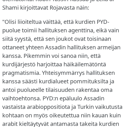
Shami kirjoittavat Rojavasta näin:
"Olisi liioiteltua väittää, että kurdien PYD-
puolue toimii hallituksen agenttina, eikä vain
siitä syystä, että sen joukot ovat toisinaan
ottaneet yhteen Assadin hallituksen armeijan
kanssa.
Pikemmin voi sanoa niin, että
kurdijärjestö harjoittaa häikäilemätöntä
pragmatismia.
Yhteisymmärrys hallituksen
kanssa säästi kurdialueet pommituksilta ja
antoi puolueelle tilaisuuden rakentaa oma
vaihtoehtonsa.
PYD:n epäluulo Assadin
vastaista arabioppositiota ja Turkin vaikutusta
kohtaan on myös oikeutettua niin kauan kuin
arabit kieltäytyvät antamasta takeita kurdien