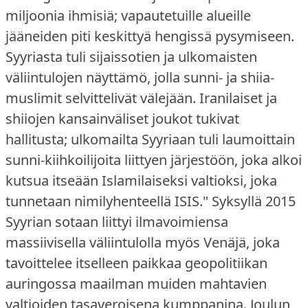
miljoonia ihmisiä; vapautetuille alueille
jääneiden piti keskittyä hengissä pysymiseen.
Syyriasta tuli sijaissotien ja ulkomaisten
väliintulojen näyttämö, jolla sunni- ja shiia-
muslimit selvittelivät välejään.
Iranilaiset ja
shiiojen kansainväliset joukot tukivat
hallitusta; ulkomailta Syyriaan tuli laumoittain
sunni-kiihkoilijoita liittyen järjestöön, joka alkoi
kutsua itseään Islamilaiseksi valtioksi, joka
tunnetaan nimilyhenteellä ISIS."
Syksyllä 2015
Syyrian sotaan liittyi ilmavoimiensa
massiivisella väliintulolla myös Venäjä, joka
tavoittelee itselleen paikkaa geopolitiikan
auringossa maailman muiden mahtavien
valtioiden tasaveroisena kumppanina.
Joulun