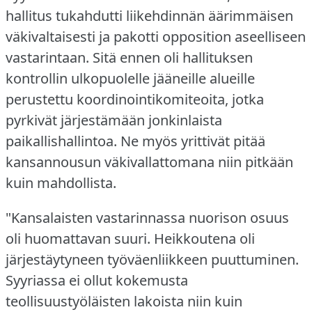
hallitus tukahdutti liikehdinnän äärimmäisen
väkivaltaisesti ja pakotti opposition aseelliseen
vastarintaan.
Sitä ennen oli hallituksen
kontrollin ulkopuolelle jääneille alueille
perustettu koordinointikomiteoita, jotka
pyrkivät järjestämään jonkinlaista
paikallishallintoa.
Ne myös yrittivät pitää
kansannousun väkivallattomana niin pitkään
kuin mahdollista.
"Kansalaisten vastarinnassa nuorison osuus
oli huomattavan suuri.
Heikkoutena oli
järjestäytyneen työväenliikkeen puuttuminen.
Syyriassa ei ollut kokemusta
teollisuustyöläisten lakoista niin kuin