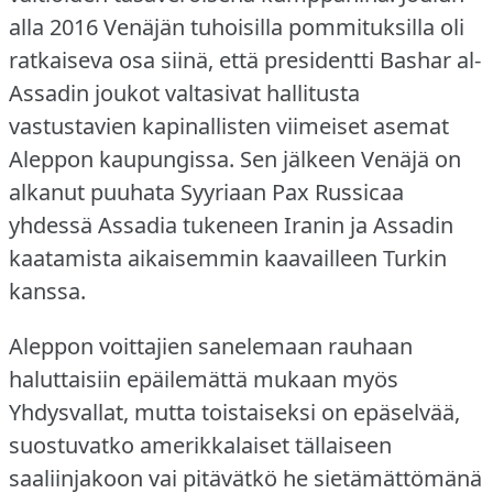
alla 2016 Venäjän tuhoisilla pommituksilla oli
ratkaiseva osa siinä, että presidentti Bashar al-
Assadin joukot valtasivat hallitusta
vastustavien kapinallisten viimeiset asemat
Aleppon kaupungissa.
Sen jälkeen Venäjä on
alkanut puuhata Syyriaan Pax Russicaa
yhdessä Assadia tukeneen Iranin ja Assadin
kaatamista aikaisemmin kaavailleen Turkin
kanssa.
Aleppon voittajien sanelemaan rauhaan
haluttaisiin epäilemättä mukaan myös
Yhdysvallat, mutta toistaiseksi on epäselvää,
suostuvatko amerikkalaiset tällaiseen
saaliinjakoon vai pitävätkö he sietämättömänä