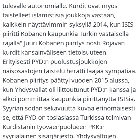
tulevalle autonomialle.
Kurdit ovat myös
taistelleet islamistisia joukkoja vastaan,
kaikkein näyttävimmin syksyllä 2014, kun ISIS
piiritti Kobanen kaupunkia Turkin vastaisella
rajalla"
Juuri Kobanen piiritys nosti Rojavan
kurdit kansainväliseen tietoisuuteen.
Erityisesti PYD:n puolustusjoukkojen
naisosastojen taistelu herätti laajaa sympatiaa.
Kobanen piiritys päättyi vuoden 2015 alussa,
kun Yhdysvallat oli liittoutunut PYD:n kanssa ja
alkoi pommittaa kaupunkia piirittänyttä ISISiä.
Syyrian sodan sekavuutta kuvaa erinomaisesti
se, että PYD on tosiasiassa Turkissa toimivan
Kurdistanin työväenpuolueen PKK:n
syyrialainen sisarjärjestö.
Yhdysvaltojen