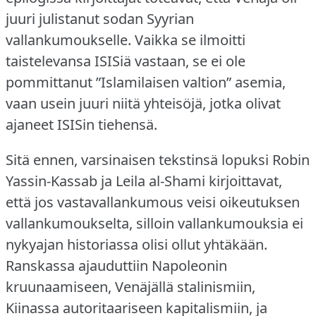
juuri julistanut sodan Syyrian
vallankumoukselle.
Vaikka se ilmoitti
taistelevansa ISISiä vastaan, se ei ole
pommittanut ”Islamilaisen valtion” asemia,
vaan usein juuri niitä yhteisöjä, jotka olivat
ajaneet ISISin tiehensä.
Sitä ennen, varsinaisen tekstinsä lopuksi Robin
Yassin-Kassab ja Leila al-Shami kirjoittavat,
että jos vastavallankumous veisi oikeutuksen
vallankumoukselta, silloin vallankumouksia ei
nykyajan historiassa olisi ollut yhtäkään.
Ranskassa ajauduttiin Napoleonin
kruunaamiseen, Venäjällä stalinismiin,
Kiinassa autoritaariseen kapitalismiin, ja