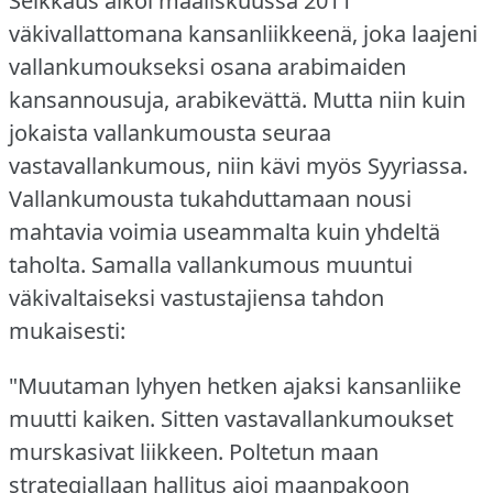
Selkkaus alkoi maaliskuussa 2011
väkivallattomana kansanliikkeenä, joka laajeni
vallankumoukseksi osana arabimaiden
kansannousuja, arabikevättä.
Mutta niin kuin
jokaista vallankumousta seuraa
vastavallankumous, niin kävi myös Syyriassa.
Vallankumousta tukahduttamaan nousi
mahtavia voimia useammalta kuin yhdeltä
taholta.
Samalla vallankumous muuntui
väkivaltaiseksi vastustajiensa tahdon
mukaisesti:
"Muutaman lyhyen hetken ajaksi kansanliike
muutti kaiken.
Sitten vastavallankumoukset
murskasivat liikkeen.
Poltetun maan
strategiallaan hallitus ajoi maanpakoon