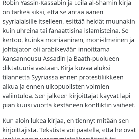
Robin Yassin-Kassabin ja Leila al-Shamin kirja
on tärkeä siksi, että se antaa äänen
syyrialaisille itselleen, esittää heidät muunakin
kuin uhreina tai fanaattisina islamisteina.
Se
kertoo, kuinka moniääninen, moni-ilmeinen ja
johtajaton oli arabikevään innoittama
kansannousu Assadin ja Baath-puolueen
diktatuuria vastaan.
Kirja kuvaa aluksi
tilannetta Syyriassa ennen protestiliikkeen
alkua ja ennen ulkopuolisten voimien
väliintuloa.
Sen jälkeen kirjoittajat käyvät läpi
pian kuusi vuotta kestäneen konfliktin vaiheet.
Kun aloin lukea kirjaa, en tiennyt mitään sen
kirjoittajista.
Tekstistä voi päätellä, että he ovat