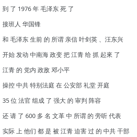
到 了 1976 年 毛泽东 死 了
接班人 华国锋
和 毛泽东 生前 的 所谓 亲信 叶剑英 、汪东兴
开始 发动 中南海 政变 把 江青 给 抓 起來 了
江青 的 党内 政敌 邓小平
操控 中共 特别法庭 在 公安部 礼堂 开庭
35 位 法官 组成 了 强大 的 审判 阵容
还 请 了 600 多 名 文革 中 所谓 的 旁听 代表
实际 上 他们 都 是 被 江青 迫害 过 的 中共 干部