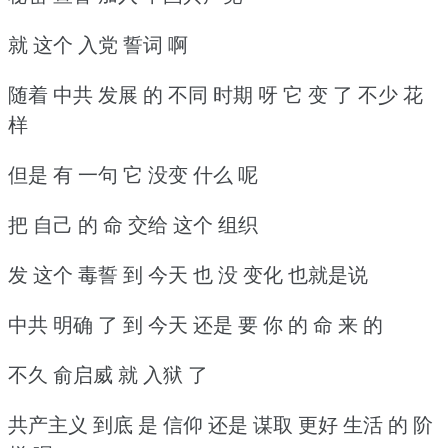
就 这个 入党 誓词 啊
随着 中共 发展 的 不同 时期 呀 它 变 了 不少 花
样
但是 有 一句 它 没变 什么 呢
把 自己 的 命 交给 这个 组织
发 这个 毒誓 到 今天 也 没 变化 也就是说
中共 明确 了 到 今天 还是 要 你 的 命 来 的
不久 俞启威 就 入狱 了
共产主义 到底 是 信仰 还是 谋取 更好 生活 的 阶