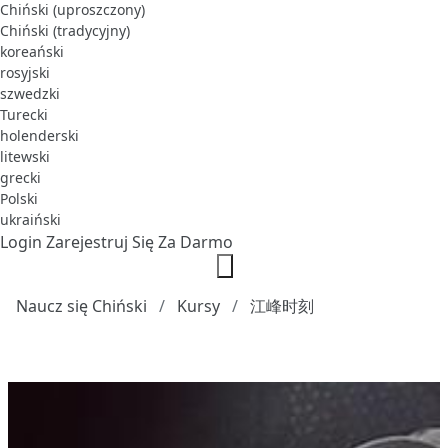
Chiński (uproszczony)
Chiński (tradycyjny)
koreański
rosyjski
szwedzki
Turecki
holenderski
litewski
grecki
Polski
ukraiński
Login
Zarejestruj Się Za Darmo
Naucz się Chiński
Kursy
江峰时刻