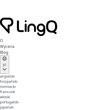
O
Wycena
Blog
pl
angielski
hiszpański
niemiecki
francuski
włoski
portugalski
japoński