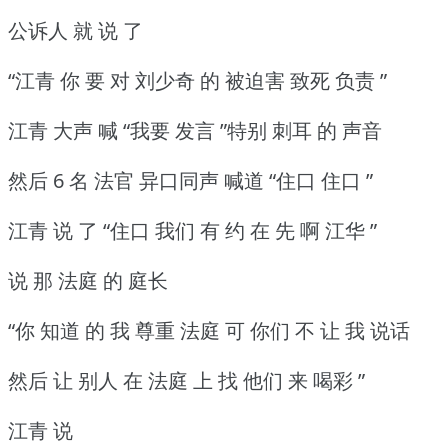
公诉人 就 说 了
“江青 你 要 对 刘少奇 的 被迫害 致死 负责 ”
江青 大声 喊 “我要 发言 ”特别 刺耳 的 声音
然后 6 名 法官 异口同声 喊道 “住口 住口 ”
江青 说 了 “住口 我们 有 约 在 先 啊 江华 ”
说 那 法庭 的 庭长
“你 知道 的 我 尊重 法庭 可 你们 不 让 我 说话
然后 让 别人 在 法庭 上 找 他们 来 喝彩 ”
江青 说