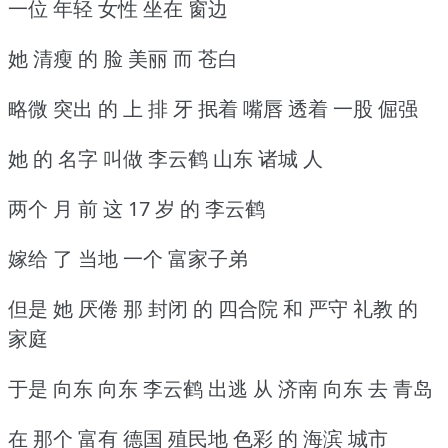
一位 年轻 女性 坐在 窗边
她 清瘦 的 脸 美丽 而 苍白
略微 突出 的 上 排 牙 抿着 嘴唇 透着 一股 倔强
她 的 名字 叫做 李云鹤 山东 诸城 人
两个 月 前 这 17 岁 的 李云鹤
嫁给 了 当地 一个 富家子弟
但是 她 厌倦 那 封闭 的 四合院 和 严守 礼教 的
家庭
于是 向东 向东 李云鹤 出逃 从 济南 向东 去 青岛
在 那个 富有 德国 殖民地 色彩 的 海滨 城市