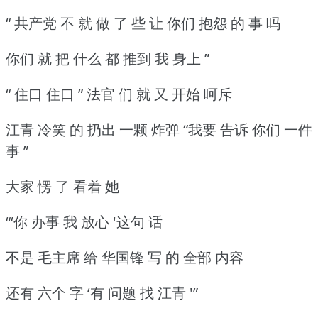
“ 共产党 不 就 做 了 些 让 你们 抱怨 的 事 吗
你们 就 把 什么 都 推到 我 身上 ”
“ 住口 住口 ” 法官 们 就 又 开始 呵斥
江青 冷笑 的 扔出 一颗 炸弹 “我要 告诉 你们 一件
事 ”
大家 愣 了 看着 她
“‘你 办事 我 放心 '这句 话
不是 毛主席 给 华国锋 写 的 全部 内容
还有 六个 字 ‘有 问题 找 江青 '”