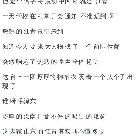
但 这个 名字 将 震动 中国 它 就是 “江青 ”
一天 学校 在 礼堂 开会 通知 “不准 迟到 啊 ”
敏锐 的 江青 最早 来到
知道 今天 要 来 大人物 找 了 一个 前排 位置
突然 响起 了 热烈 的 掌声 全体 起立
这 台上 一团 厚厚的 棉布 衣 裹 着 一个 大个子 出
现 了
谁 呀 毛泽东
浓厚 的 湖南 口音 不停 的 喷出 的 烟雾
这 老家 山东 的 江青 其实 听不懂 多少