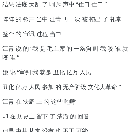
结果 法庭 大乱 了 呵斥 声中 “住口 住口 ”
阵阵 的 铃声 当中 江青 再一次 被 拖出 了 礼堂
整个 的 审讯 过程 当中
江青 说 的 “我 是 毛主席 的 一条狗 叫 我 咬 谁 就
咬 谁 ”
她 说 “审判 我 就是 丑化 亿万 人民
丑化 亿万 人民 参加 的 无产阶级 文化大革命 ”
江青 在 法庭 上 的 这些 咆哮
却 在 历史上 留下 了 清澈 的 回音
但是 中共 从来 没有 也 不再 可能