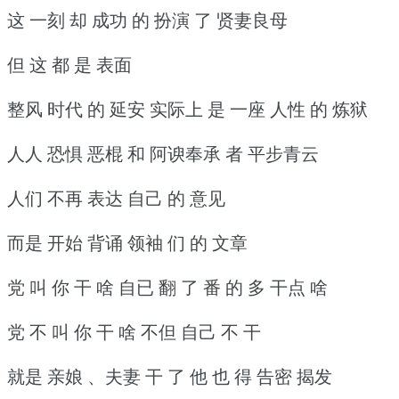
这 一刻 却 成功 的 扮演 了 贤妻良母
但 这 都 是 表面
整风 时代 的 延安 实际上 是 一座 人性 的 炼狱
人人 恐惧 恶棍 和 阿谀奉承 者 平步青云
人们 不再 表达 自己 的 意见
而是 开始 背诵 领袖 们 的 文章
党 叫 你 干 啥 自已 翻 了 番 的 多 干点 啥
党 不 叫 你 干 啥 不但 自己 不 干
就是 亲娘 、夫妻 干 了 他 也 得 告密 揭发