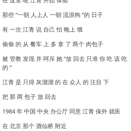
在 这里 呢 江青 开始 体验
那些 “一朝 人上人 一朝 流浪狗 ”的 日子
有 一次 江青 说 自己 怕 晚上 饿
偷偷 的 从 餐车 上 多 拿 了 两个 肉包子
被 管教 发现 并 呵斥 她 “放 回去 只准 你 吃 该 吃
的 ”
江青 是 只得 灰溜溜 的 在 众人 的 注目 下
把 那 两 包子 放 回去
1984 年 中国 中央 办公厅 同意 江青 保外 就医
在 北京 那个 酒仙桥 附近