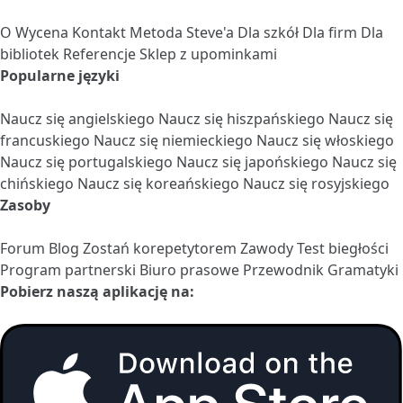
O
Wycena
Kontakt
Metoda Steve'a
Dla szkół
Dla firm
Dla
bibliotek
Referencje
Sklep z upominkami
Popularne języki
Naucz się angielskiego
Naucz się hiszpańskiego
Naucz się
francuskiego
Naucz się niemieckiego
Naucz się włoskiego
Naucz się portugalskiego
Naucz się japońskiego
Naucz się
chińskiego
Naucz się koreańskiego
Naucz się rosyjskiego
Zasoby
Forum
Blog
Zostań korepetytorem
Zawody
Test biegłości
Program partnerski
Biuro prasowe
Przewodnik Gramatyki
Pobierz naszą aplikację na: