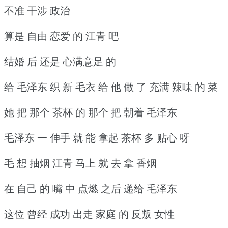
不准 干涉 政治
算是 自由 恋爱 的 江青 吧
结婚 后 还是 心满意足 的
给 毛泽东 织 新 毛衣 给 他 做 了 充满 辣味 的 菜
她 把 那个 茶杯 的 那个 把 朝着 毛泽东
毛泽东 一 伸手 就 能 拿起 茶杯 多 贴心 呀
毛 想 抽烟 江青 马上 就 去 拿 香烟
在 自己 的 嘴 中 点燃 之后 递给 毛泽东
这位 曾经 成功 出走 家庭 的 反叛 女性