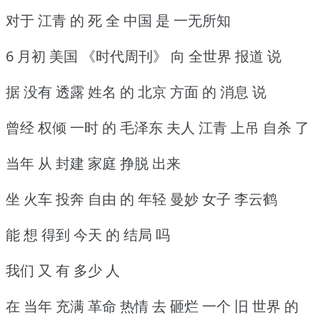
对于 江青 的 死 全 中国 是 一无所知
6 月初 美国 《时代周刊》 向 全世界 报道 说
据 没有 透露 姓名 的 北京 方面 的 消息 说
曾经 权倾 一时 的 毛泽东 夫人 江青 上吊 自杀 了
当年 从 封建 家庭 挣脱 出来
坐 火车 投奔 自由 的 年轻 曼妙 女子 李云鹤
能 想 得到 今天 的 结局 吗
我们 又 有 多少 人
在 当年 充满 革命 热情 去 砸烂 一个 旧 世界 的