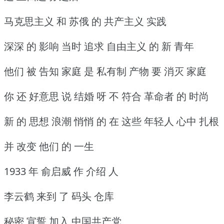
马克思主义 和 苏俄 的 共产主义 实践
深深 的 影响 当时 追求 自由主义 的 新 青年
他们 被 告知 家庭 是 私有制 产物 要 消灭 家庭
你 还 好意思 说 结婚 呀 不 符合 革命者 的 时尚
新 的 思想 浪潮 悄悄 的 在 这些 年轻人 心中 扎根
并 改变 他们 的 一生
1933 年 俞启威 作 介绍 人
李云鹤 来到 了 码头 仓库
秘密 宣誓 加入 中国共产党