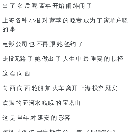
出 了 名 后 呢 蓝苹 开始 闹 绯闻 了
上海 各种 小报 对 蓝苹 的 贬责 成为 了 家喻户晓
的 事
电影 公司 也 不再 跟 她 签约 了
走投无路 了 她 做出 了 人生 中 最 重要 的 抉择
这 会 向 西
向 西 向 西 轮船 加 火车 离开 上海 投奔 延安
欢腾 的 延河水 巍峨 的 宝塔山
这 是 当年 对 延安 的 形容