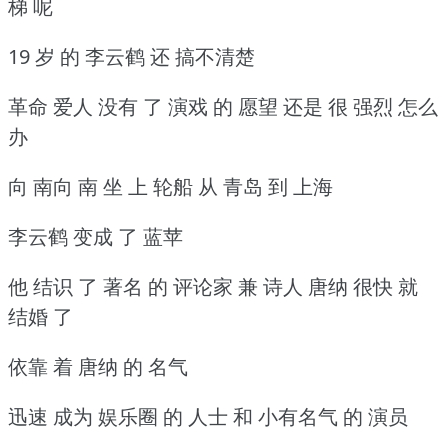
梯 呢
19 岁 的 李云鹤 还 搞不清楚
革命 爱人 没有 了 演戏 的 愿望 还是 很 强烈 怎么
办
向 南向 南 坐 上 轮船 从 青岛 到 上海
李云鹤 变成 了 蓝苹
他 结识 了 著名 的 评论家 兼 诗人 唐纳 很快 就
结婚 了
依靠 着 唐纳 的 名气
迅速 成为 娱乐圈 的 人士 和 小有名气 的 演员