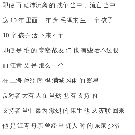
即便 再 颠沛流离 的 战争 当中 、流亡 当中
这 10 年 里面 一年 为 毛泽东 生 一个 孩子
10 字 孩子 活 下来 4 个
即便 是 毛 的 亲密 战友 们 也 有些 看不过眼
而 江青 又 是 那么 一个
在 上海 曾经 闹 得 满城 风雨 的 影星
反对者 大有 人在 当然 也 有 支持 的
支持者 当中 最为 激烈 的 康生 他 从 苏联 回来
他 是 江青 母亲 曾经 当 佣人 时 的 东家 少爷