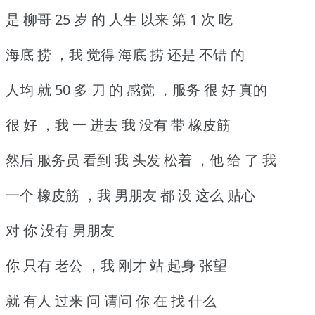
是 柳哥 25 岁 的 人生 以来 第 1 次 吃
海底 捞 ，我 觉得 海底 捞 还是 不错 的
人均 就 50 多 刀 的 感觉 ，服务 很 好 真的
很 好 ，我 一 进去 我 没有 带 橡皮筋
然后 服务员 看到 我 头发 松着 ，他 给 了 我
一个 橡皮筋 ，我 男朋友 都 没 这么 贴心
对 你 没有 男朋友
你 只有 老公 ，我 刚才 站 起身 张望
就 有人 过来 问 请问 你 在 找 什么