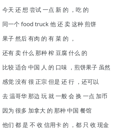
今天 还 想 尝试 一点 新 的 ，吃 的
同一个 food truck 他 还 卖 这种 煎饼
果子 然后 有肉 的 有 菜 的 ，
还有 卖 什么 那种 榨 豆腐 什么 的
比较 适合 中国 人 的 口味 ，煎饼果子 虽然
感觉 没有 很 正宗 但是 还 行 ，还可以
去 温哥华 那边 玩 就 一般 会 换 一点 加币
因为 很多 加拿大 的 那种 中国 餐馆
他们 都 是 不 收 信用卡 的 ，都 只 收 现金