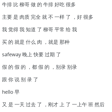
牛排 比 柳哥 做 的 牛排 好吃 很多
主要 是 肉质 完全 就 不 一样 了 ，好 很多
我 觉得 我 知道 了 柳哥 平常 给 我
买 的 就是 什么 肉 ，就是 那种
safeway 晚上 快要 过期 了
假 的 假 的 ，都 假 的 ，别录 别录
跟 你 说 别 录 了
hello 早
又 是 一天 过去 了 ，刚才 上 了 一上午 班 然后