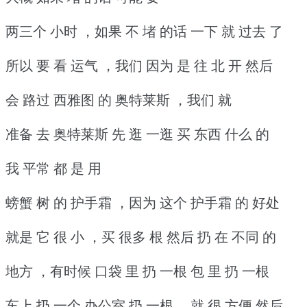
两三个 小时 ，如果 不 堵 的话 一下 就 过去 了
所以 要 看 运气 ，我们 因为 是 往 北 开 然后
会 路过 西雅图 的 奥特莱斯 ，我们 就
准备 去 奥特莱斯 先 逛 一逛 买 东西 什么 的
我 平常 都 是 用
螃蟹 树 的 护手霜 ，因为 这个 护手霜 的 好处
就是 它 很 小 ，买 很多 根 然后 扔 在 不同 的
地方 ，有时候 口袋 里 扔 一根 包 里 扔 一根
车上 扔 一个 办公室 扔 一根 ，就 很 方便 然后