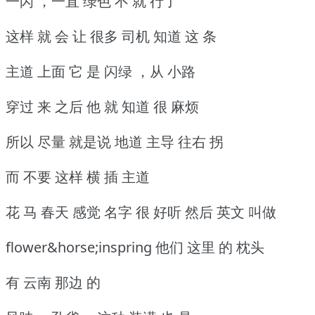
一闪 ，一直 绿色 不 就 行了
这样 就 会 让 很多 司机 知道 这 条
主道 上面 它 是 闪绿 ，从 小路
穿过 来 之后 他 就 知道 很 麻烦
所以 尽量 就是说 地道 主导 往右 拐
而 不要 这样 横 插 主道
花 马 春天 感觉 名字 很 好听 然后 英文 叫做
flower&horse;inspring
他们 这里 的 枕头
有 云南 那边 的