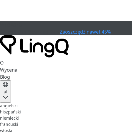
WYGASŁO
Świętuj Cup
Extended Sale
Zaoszczędź nawet 45%
O
Wycena
Blog
pl
angielski
hiszpański
niemiecki
francuski
włoski