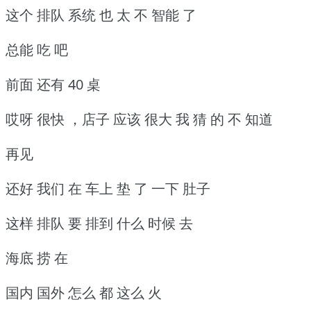
这个 排队 系统 也 太 不 智能 了
总能 吃 吧
前面 还有 40 桌
哎呀 很快 ，店子 应该 很大 我 猜 的 不 知道
再见
还好 我们 在 车上 垫 了 一下 肚子
这样 排队 要 排到 什么 时候 去
海底 捞 在
国内 国外 怎么 都 这么 火