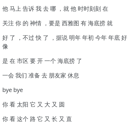
他 马上 告诉 我 去 哪 ，就 他 时时刻刻 在
关注 你 的 神情 ，要是 西雅图 有 海底捞 就
好 了 ，不过 快 了 ，据说 明年 年初 今年 年底 好
像
是 在 市区 要 开 一个 海底捞 了
一会 我们 准备 去 朋友家 休息
bye bye
你 看 太阳 它 又 大 又 圆
你 看 这个 路 它 又 长 又 直