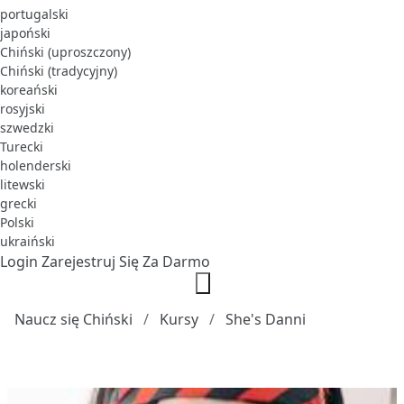
portugalski
japoński
Chiński (uproszczony)
Chiński (tradycyjny)
koreański
rosyjski
szwedzki
Turecki
holenderski
litewski
grecki
Polski
ukraiński
Login
Zarejestruj Się Za Darmo
Naucz się Chiński
Kursy
She's Danni