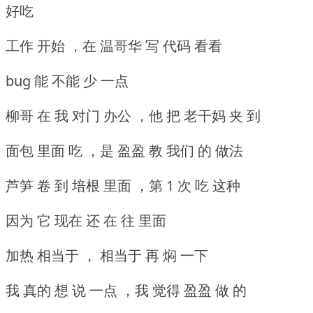
好吃
工作 开始 ，在 温哥华 写 代码 看看
bug 能 不能 少 一点
柳哥 在 我 对门 办公 ，他 把 老干妈 夹 到
面包 里面 吃 ，是 盈盈 教 我们 的 做法
芦笋 卷 到 培根 里面 ，第 1 次 吃 这种
因为 它 现在 还 在 往 里面
加热 相当于 ， 相当于 再 焖 一下
我 真的 想 说 一点 ，我 觉得 盈盈 做 的