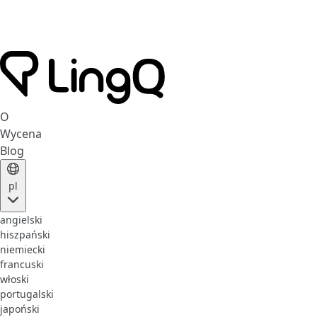
O
Wycena
Blog
pl
angielski
hiszpański
niemiecki
francuski
włoski
portugalski
japoński