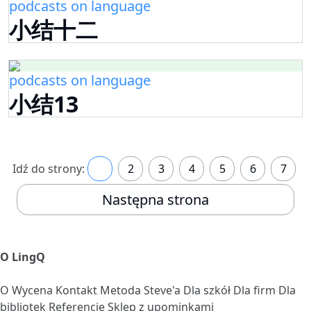
podcasts on language
小结十二
podcasts on language
小结13
Idź do strony:
1
2
3
4
5
6
7
Następna strona
O LingQ
O
Wycena
Kontakt
Metoda Steve'a
Dla szkół
Dla firm
Dla
bibliotek
Referencje
Sklep z upominkami