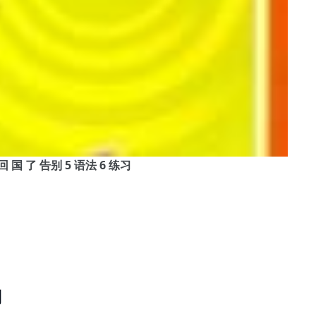
我 要 回 国 了 告别 5 语法 6 练习
习