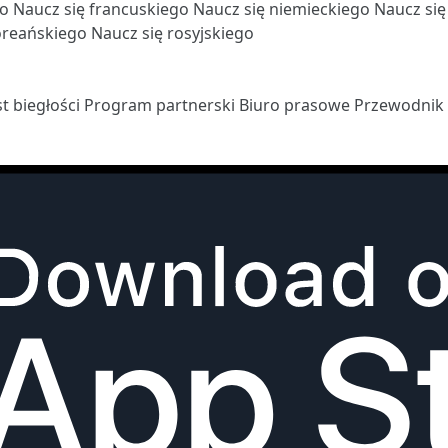
go
Naucz się francuskiego
Naucz się niemieckiego
Naucz si
oreańskiego
Naucz się rosyjskiego
st biegłości
Program partnerski
Biuro prasowe
Przewodnik