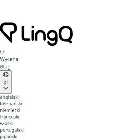
O
Wycena
Blog
pl
angielski
hiszpański
niemiecki
francuski
włoski
portugalski
japoński