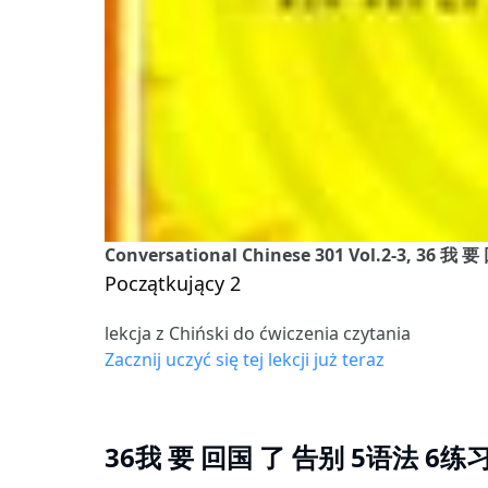
Conversational Chinese 301 Vol.2-3, 36 
Początkujący 2
lekcja z Chiński do ćwiczenia czytania
Zacznij uczyć się tej lekcji już teraz
36我 要 回国 了 告别 5语法 6练