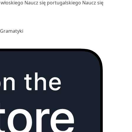
ę włoskiego
Naucz się portugalskiego
Naucz się
 Gramatyki