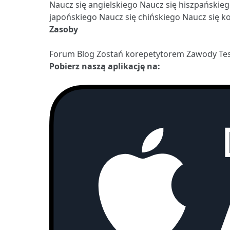
Naucz się angielskiego
Naucz się hiszpańskie
japońskiego
Naucz się chińskiego
Naucz się k
Zasoby
Forum
Blog
Zostań korepetytorem
Zawody
Te
Pobierz naszą aplikację na: