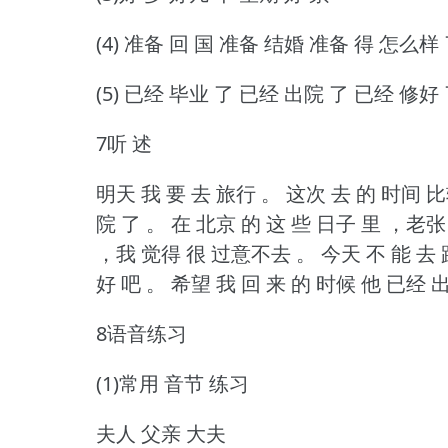
(4) 准备 回 国 准备 结婚 准备 得 怎么样
(5) 已经 毕业 了 已经 出院 了 已经 修好
7听 述
明天 我 要 去 旅行 。
这次 去 的 时间 比
院 了 。
在 北京 的 这 些 日子 里 ，老张
，我 觉得 很 过意不去 。
今天 不 能 去 
好 吧 。
希望 我 回 来 的 时候 他 已经 
8语音练习
(1)常用 音节 练习
夫人 父亲 大夫