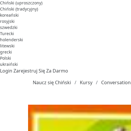
Chiński (uproszczony)
Chiński (tradycyjny)
koreański
rosyjski
szwedzki
Turecki
holenderski
litewski
grecki
Polski
ukraiński
Login
Zarejestruj Się Za Darmo
Naucz się Chiński
Kursy
Conversationa