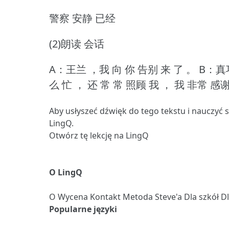
警察 安静 已经
(2)朗读 会话
A：王兰 ，我 向 你 告别 来 了 。
B：真巧
么 忙 ， 还 常 常 照顾 我 ， 我 非常 感
Aby usłyszeć dźwięk do tego tekstu i nauczyć 
LingQ.
Otwórz tę lekcję na LingQ
O LingQ
O
Wycena
Kontakt
Metoda Steve'a
Dla szkół
D
Popularne języki