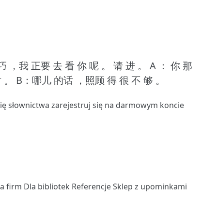
 ，我 正要 去 看 你 呢 。
请 进 。
A ： 你 那
谢 。
B：哪儿 的话 ，照顾 得 很 不 够 。
się słownictwa
zarejestruj się
na darmowym koncie
la firm
Dla bibliotek
Referencje
Sklep z upominkami