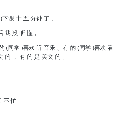
2)下课 十 五 分钟 了 。
的 话 我 没 听 懂 。
的 (同学 )喜欢 听 音乐 、有 的 (同学 )喜欢 看
中文 的 ， 有 的 是 英文 的 。
天 不 忙