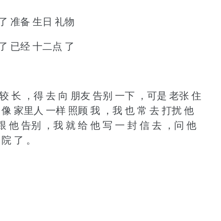
 了 准备 生日 礼物
 了 已经 十二点 了
较 长 ，得 去 向 朋友 告别 一下 ，可是 老张 住
 像 家里人 一样 照顾 我 ，我 也 常 去 打扰 他
跟 他 告别 ，我 就 给 他 写 一 封 信 去 ，问 他
出院 了 。