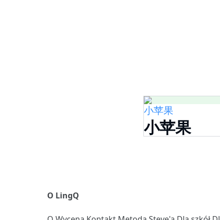
小苹果
小苹果
O LingQ
O
Wycena
Kontakt
Metoda Steve'a
Dla szkół
D