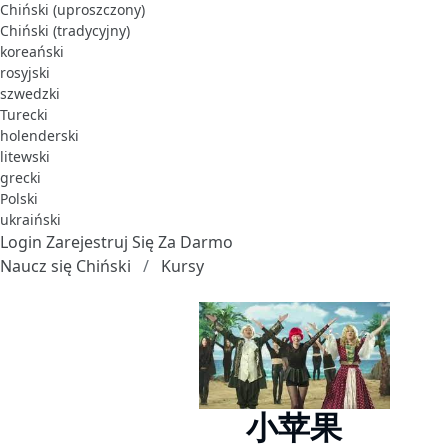
Chiński (uproszczony)
Chiński (tradycyjny)
koreański
rosyjski
szwedzki
Turecki
holenderski
litewski
grecki
Polski
ukraiński
Login
Zarejestruj Się Za Darmo
Naucz się Chiński
Kursy
小苹果