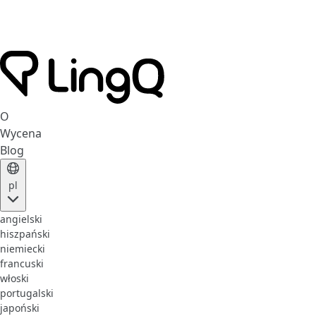
O
Wycena
Blog
pl
angielski
hiszpański
niemiecki
francuski
włoski
portugalski
japoński