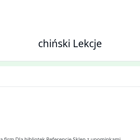
chiński Lekcje
la firm
Dla bibliotek
Referencje
Sklep z upominkami