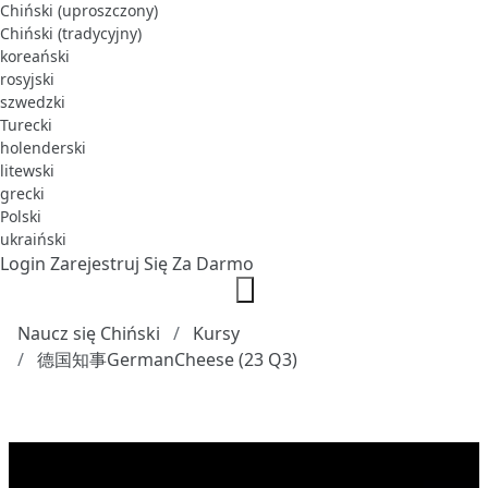
Chiński (uproszczony)
Chiński (tradycyjny)
koreański
rosyjski
szwedzki
Turecki
holenderski
litewski
grecki
Polski
ukraiński
Login
Zarejestruj Się Za Darmo
Naucz się Chiński
Kursy
德国知事GermanCheese (23 Q3)