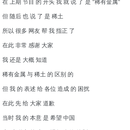
在 上期 节目 的 开头 我 就 说 了 是 "稀有金属"
但 随后 也 说 了 是 稀土
所以 很多 网友 帮 我 指正 了
在此 非常 感谢 大家
我 还是 大概 知道
稀有金属 与 稀土 的 区别 的
但 我 的 表述 给 各位 造成 的 困扰
在此 先 给 大家 道歉
当时 我 的 本意 是 希望 中国