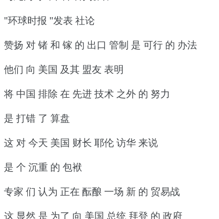
"环球时报 "发表 社论
赞扬 对 锗 和 镓 的 出口 管制 是 可行 的 办法
他们 向 美国 及其 盟友 表明
将 中国 排除 在 先进 技术 之外 的 努力
是 打错 了 算盘
这 对 今天 美国 财长 耶伦 访华 来说
是 个 沉重 的 包袱
专家 们 认为 正在 酝酿 一场 新 的 贸易战
这 显然 是 为了 向 美国 总统 拜登 的 政府