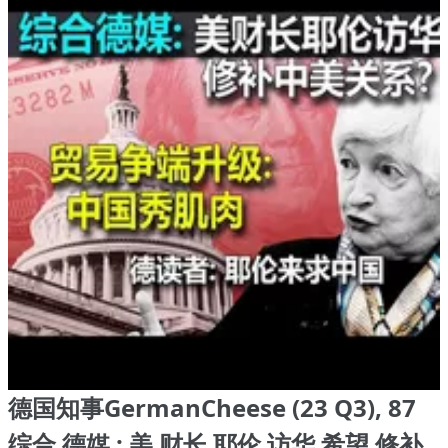
德国知事GermanCheese (23 Q3), 87
综合 德媒 : 美 财长 耶伦 访华 希望 修补