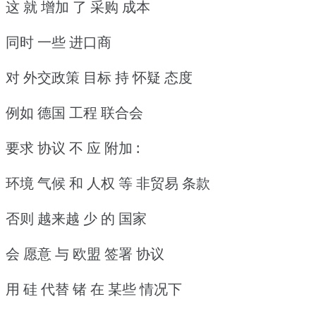
这 就 增加 了 采购 成本
同时 一些 进口商
对 外交政策 目标 持 怀疑 态度
例如 德国 工程 联合会
要求 协议 不 应 附加 :
环境 气候 和 人权 等 非贸易 条款
否则 越来越 少 的 国家
会 愿意 与 欧盟 签署 协议
用 硅 代替 锗 在 某些 情况下