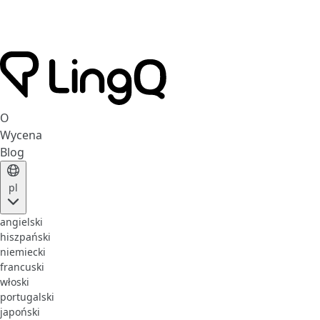
O
Wycena
Blog
pl
angielski
hiszpański
niemiecki
francuski
włoski
portugalski
japoński