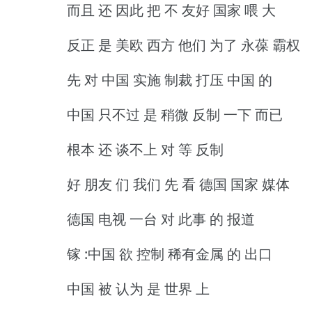
而且 还 因此 把 不 友好 国家 喂 大
反正 是 美欧 西方 他们 为了 永葆 霸权
先 对 中国 实施 制裁 打压 中国 的
中国 只不过 是 稍微 反制 一下 而已
根本 还 谈不上 对 等 反制
好 朋友 们 我们 先 看 德国 国家 媒体
德国 电视 一台 对 此事 的 报道
镓 :中国 欲 控制 稀有金属 的 出口
中国 被 认为 是 世界 上