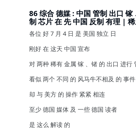
86 综合 德媒 : 中国 管制 出口 镓 
制 芯片 在 先 中国 反制 有理 | 
各位 好 7 月 4 日 是 美国 独立 日
刚好 在 这天 中国 宣布
对 两种 稀有 金属 镓 、锗 的 出口 进行
看似 两个 不同 的 风马牛不相及 的 事件
却 与 美方 的 操作 紧紧 相连
至少 德国 媒体 及 一些 德国 读者
是 这么 解读 的