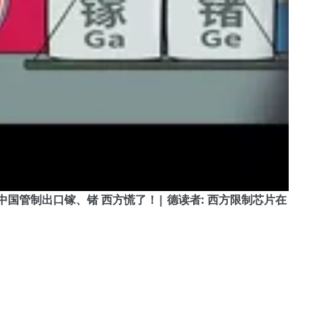
综合德媒: 中国管制出口镓、锗 西方慌了！| 德读者: 西方限制芯片在