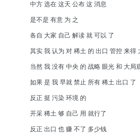
中方 选在 这天 公布 这 消息
是不是 有意 为 之
各自 大家 自己 解读 就 可以 了
其实 我 认为 对 稀土 的 出口 管控 来得 
当然 我 没有 中央 的 战略 眼光 和 大局
如果 是 我 早就 禁止 所有 稀土 出口 了
反正 挺 污染 环境 的
开采 稀土 够 自己 用 就行了
反正 出口 也 赚 不了 多少钱