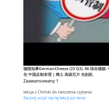
德国知事GermanCheese (23 Q3), 86 
先 中国反制有理 | 稀土 高级芯片 光刻机
Zaawansowany 1
lekcja z Chiński do ćwiczenia czytania
Zacznij uczyć się tej lekcji już teraz