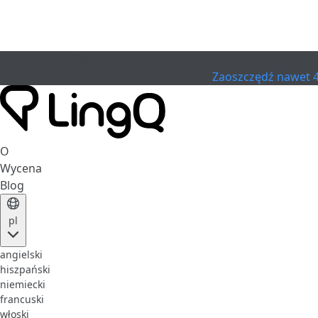
WYGASŁO
Świętuj Cup
Extended Sale
Zaoszczędź nawet 
O
Wycena
Blog
pl
angielski
hiszpański
niemiecki
francuski
włoski