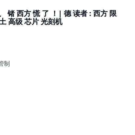
、 锗 西方 慌 了 ！| 德 读者 : 西方 限
稀土 高级 芯片 光刻机
 管制