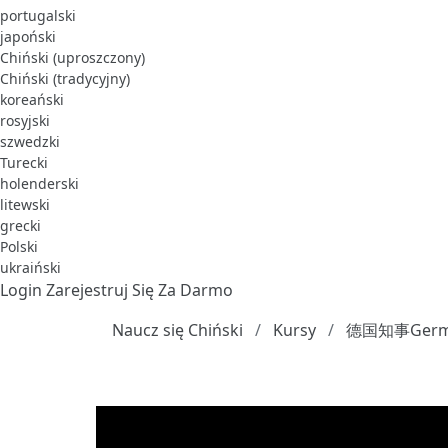
portugalski
japoński
Chiński (uproszczony)
Chiński (tradycyjny)
koreański
rosyjski
szwedzki
Turecki
holenderski
litewski
grecki
Polski
ukraiński
Login
Zarejestruj Się Za Darmo
Naucz się Chiński
Kursy
德国知事German