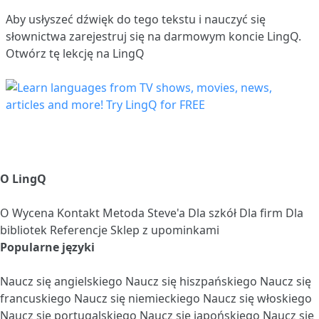
Aby usłyszeć dźwięk do tego tekstu i nauczyć się
słownictwa
zarejestruj się
na darmowym koncie LingQ.
Otwórz tę lekcję na LingQ
O LingQ
O
Wycena
Kontakt
Metoda Steve'a
Dla szkół
Dla firm
Dla
bibliotek
Referencje
Sklep z upominkami
Popularne języki
Naucz się angielskiego
Naucz się hiszpańskiego
Naucz się
francuskiego
Naucz się niemieckiego
Naucz się włoskiego
Naucz się portugalskiego
Naucz się japońskiego
Naucz się