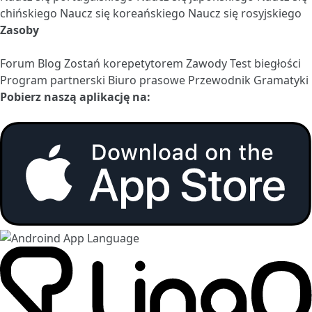
chińskiego
Naucz się koreańskiego
Naucz się rosyjskiego
Zasoby
Forum
Blog
Zostań korepetytorem
Zawody
Test biegłości
Program partnerski
Biuro prasowe
Przewodnik Gramatyki
Pobierz naszą aplikację na: