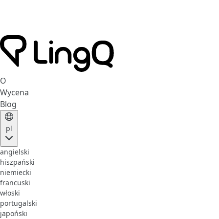
O
Wycena
Blog
pl
angielski
hiszpański
niemiecki
francuski
włoski
portugalski
japoński