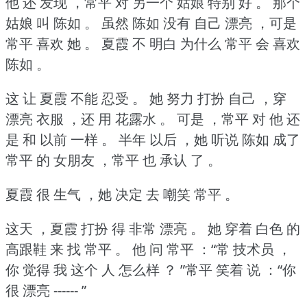
他 还 发现 ，常平 对 另一个 姑娘 特别 好 。
那个
姑娘 叫 陈如 。
虽然 陈如 没有 自己 漂亮 ，可是
常平 喜欢 她 。
夏霞 不 明白 为什么 常平 会 喜欢
陈如 。
这 让 夏霞 不能 忍受 。
她 努力 打扮 自己 ，穿
漂亮 衣服 ，还 用 花露水 。
可是 ，常平 对 他 还
是 和 以前 一样 。
半年 以后 ，她 听说 陈如 成了
常平 的 女朋友 ，常平 也 承认 了 。
夏霞 很 生气 ，她 决定 去 嘲笑 常平 。
这天 ，夏霞 打扮 得 非常 漂亮 。
她 穿着 白色 的
高跟鞋 来 找 常平 。
他 问 常平 ：“常 技术员 ，
你 觉得 我 这个 人 怎么样 ？
”常平 笑着 说 ：“你
很 漂亮 ------ ”