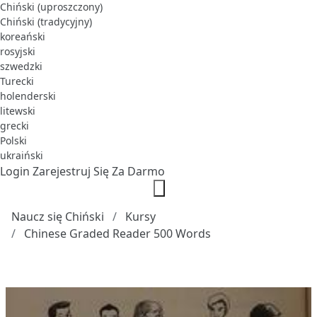
Chiński (uproszczony)
Chiński (tradycyjny)
koreański
rosyjski
szwedzki
Turecki
holenderski
litewski
grecki
Polski
ukraiński
Login
Zarejestruj Się Za Darmo
Naucz się Chiński
Kursy
Chinese Graded Reader 500 Words