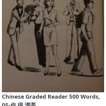
Chinese Graded Reader 500 Words,
05-你 很 漂亮