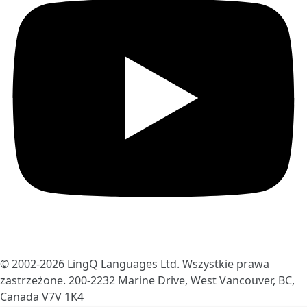
© 2002-2026
LingQ Languages Ltd.
Wszystkie prawa
zastrzeżone. 200-2232 Marine Drive, West Vancouver, BC,
Canada
V7V 1K4