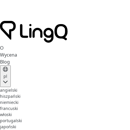
O
Wycena
Blog
pl
angielski
hiszpański
niemiecki
francuski
włoski
portugalski
japoński