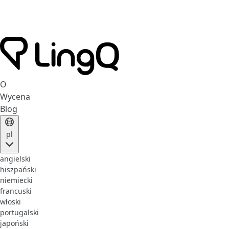
O
Wycena
Blog
pl
angielski
hiszpański
niemiecki
francuski
włoski
portugalski
japoński