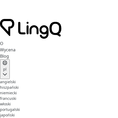
O
Wycena
Blog
pl
angielski
hiszpański
niemiecki
francuski
włoski
portugalski
japoński