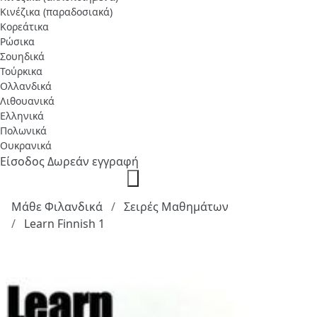
Κινέζικα (παραδοσιακά)
Κορεάτικα
Ρώσικα
Σουηδικά
Τούρκικα
Ολλανδικά
Λιθουανικά
Ελληνικά
Πολωνικά
Ουκρανικά
Είσοδος
Δωρεάν εγγραφή
Μάθε Φιλανδικά
Σειρές Μαθημάτων
Learn Finnish 1