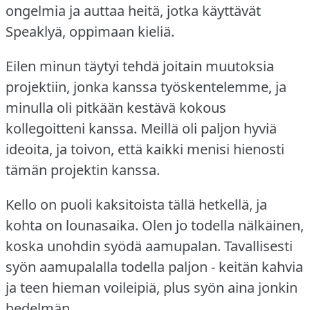
ongelmia ja auttaa heitä, jotka käyttävät
Speaklyä, oppimaan kieliä.
Eilen minun täytyi tehdä joitain muutoksia
projektiin, jonka kanssa työskentelemme, ja
minulla oli pitkään kestävä kokous
kollegoitteni kanssa.
Meillä oli paljon hyviä
ideoita, ja toivon, että kaikki menisi hienosti
tämän projektin kanssa.
Kello on puoli kaksitoista tällä hetkellä, ja
kohta on lounasaika.
Olen jo todella nälkäinen,
koska unohdin syödä aamupalan.
Tavallisesti
syön aamupalalla todella paljon - keitän kahvia
ja teen hieman voileipiä, plus syön aina jonkin
hedelmän.