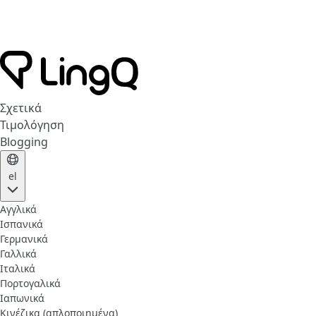
Σχετικά
Τιμολόγηση
Blogging
el
Αγγλικά
Ισπανικά
Γερμανικά
Γαλλικά
Ιταλικά
Πορτογαλικά
Ιαπωνικά
Κινέζικα (απλοποιημένα)