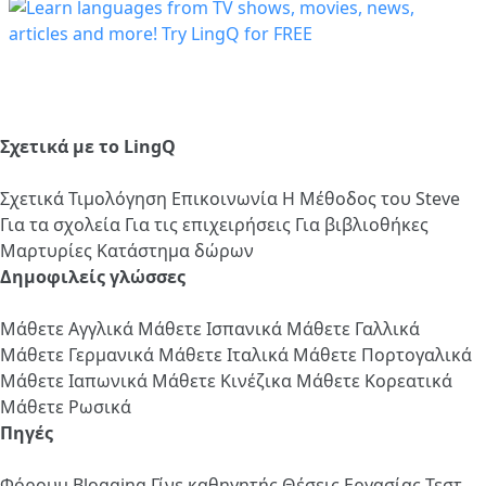
Σχετικά με το LingQ
Σχετικά
Τιμολόγηση
Επικοινωνία
Η Μέθοδος του Steve
Για τα σχολεία
Για τις επιχειρήσεις
Για βιβλιοθήκες
Μαρτυρίες
Κατάστημα δώρων
Δημοφιλείς γλώσσες
Μάθετε Αγγλικά
Μάθετε Ισπανικά
Μάθετε Γαλλικά
Μάθετε Γερμανικά
Μάθετε Ιταλικά
Μάθετε Πορτογαλικά
Μάθετε Ιαπωνικά
Μάθετε Κινέζικα
Μάθετε Κορεατικά
Μάθετε Ρωσικά
Πηγές
Φόρουμ
Blogging
Γίνε καθηγητής
Θέσεις Εργασίας
Τεστ