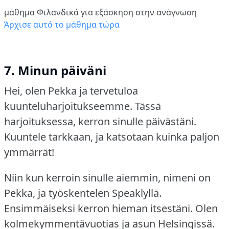
μάθημα Φιλανδικά για εξάσκηση στην ανάγνωση
Άρχισε αυτό το μάθημα τώρα
7. Minun päiväni
Hei, olen Pekka ja tervetuloa
kuunteluharjoitukseemme.
Tässä
harjoituksessa, kerron sinulle päivästäni.
Kuuntele tarkkaan, ja katsotaan kuinka paljon
ymmärrät!
Niin kun kerroin sinulle aiemmin, nimeni on
Pekka, ja työskentelen Speaklyllä.
Ensimmäiseksi kerron hieman itsestäni.
Olen
kolmekymmentävuotias ja asun Helsingissä.