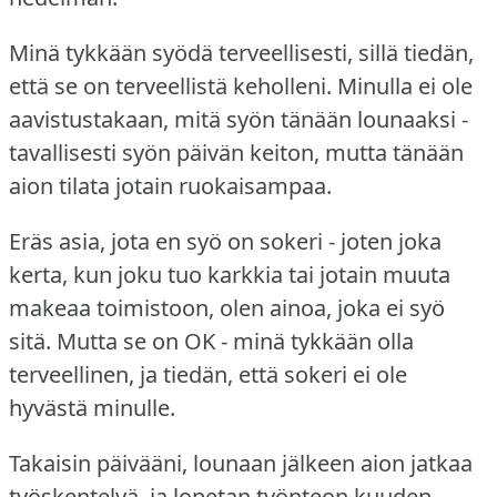
Minä tykkään syödä terveellisesti, sillä tiedän,
että se on terveellistä keholleni.
Minulla ei ole
aavistustakaan, mitä syön tänään lounaaksi -
tavallisesti syön päivän keiton, mutta tänään
aion tilata jotain ruokaisampaa.
Eräs asia, jota en syö on sokeri - joten joka
kerta, kun joku tuo karkkia tai jotain muuta
makeaa toimistoon, olen ainoa, joka ei syö
sitä.
Mutta se on OK - minä tykkään olla
terveellinen, ja tiedän, että sokeri ei ole
hyvästä minulle.
Takaisin päivääni, lounaan jälkeen aion jatkaa
työskentelyä, ja lopetan työnteon kuuden