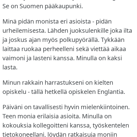
Se on Suomen pääkaupunki.
Minä pidän monista eri asioista - pidän
urheilemisesta.
Lähden juoksulenkille joka ilta
ja joskus ajan myös polkupyörällä.
Tykkään
laittaa ruokaa perheelleni sekä viettää aikaa
vaimoni ja lasteni kanssa.
Minulla on kaksi
lasta.
Minun rakkain harrastukseni on kielten
opiskelu - tällä hetkellä opiskelen Englantia.
Päiväni on tavallisesti hyvin mielenkiintoinen.
Teen monia erilaisia asioita.
Minulla on
kokouksia kollegoitteni kanssa, työskentelen
tietokoneellani, löydän ratkaisuja moniin