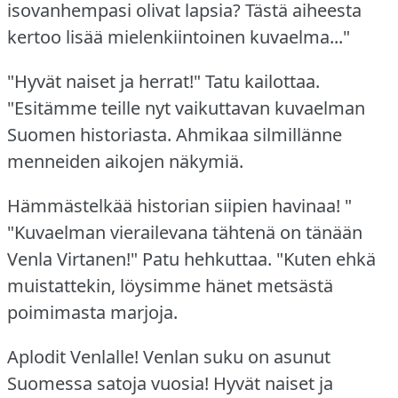
isovanhempasi olivat lapsia?
Tästä aiheesta
kertoo lisää mielenkiintoinen kuvaelma..."
"Hyvät naiset ja herrat!"
Tatu kailottaa.
"Esitämme teille nyt vaikuttavan kuvaelman
Suomen historiasta.
Ahmikaa silmillänne
menneiden aikojen näkymiä.
Hämmästelkää historian siipien havinaa!
"
"Kuvaelman vierailevana tähtenä on tänään
Venla Virtanen!"
Patu hehkuttaa.
"Kuten ehkä
muistattekin, löysimme hänet metsästä
poimimasta marjoja.
Aplodit Venlalle!
Venlan suku on asunut
Suomessa satoja vuosia!
Hyvät naiset ja