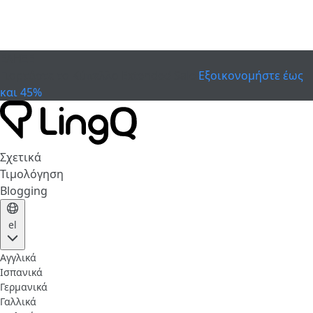
ΕΛΗΞΕ
Γιορτάστε το Κύπελλο
Extended Sale
Εξοικονομήστε έως
και 45%
Σχετικά
Τιμολόγηση
Blogging
el
Αγγλικά
Ισπανικά
Γερμανικά
Γαλλικά