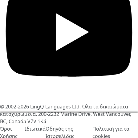
© 2002-2026
LingQ Languages Ltd.
Όλα τα δικαιώματα
κατοχυρωμένα. 200-2232 Marine Drive, West Vancouver,
Χρησιμοποιούμε cookies για να βελτιώσουμε τη
BC, Canada
V7V 1K4
λειτουργία του LingQ. Επισκέπτοντας τον ιστότοπο,
Όροι
Ιδιωτικά
Οδηγός της
Πολιτική για τα
συμφωνείς στην
πολιτική για τα cookies
.
Χρήσης
Ιστοσελίδας
cookies