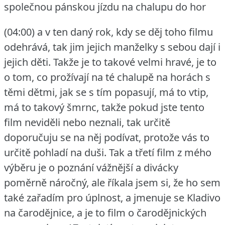
společnou pánskou jízdu na chalupu do hor
(04:00) a v ten daný rok, kdy se děj toho filmu
odehrává, tak jim jejich manželky s sebou dají i
jejich děti.
Takže je to takové velmi hravé, je to
o tom, co prožívají na té chalupě na horách s
těmi dětmi, jak se s tím popasují, má to vtip,
má to takový šmrnc, takže pokud jste tento
film neviděli nebo neznali, tak určitě
doporučuju se na něj podívat, protože vás to
určitě pohladí na duši.
Tak a třetí film z mého
výběru je o poznání vážnější a divácky
poměrně náročný, ale říkala jsem si, že ho sem
také zařadím pro úplnost, a jmenuje se Kladivo
na čarodějnice, a je to film o čarodějnických