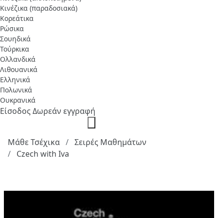
Κινέζικα (παραδοσιακά)
Κορεάτικα
Ρώσικα
Σουηδικά
Τούρκικα
Ολλανδικά
Λιθουανικά
Ελληνικά
Πολωνικά
Ουκρανικά
Είσοδος
Δωρεάν εγγραφή
Μάθε Τσέχικα
Σειρές Μαθημάτων
Czech with Iva