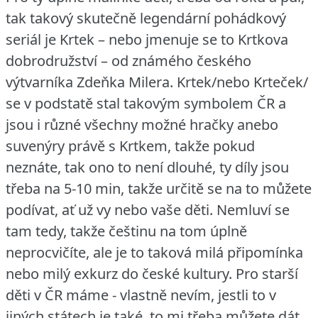
tak takový skutečně legendární pohádkový
seriál je Krtek – nebo jmenuje se to Krtkova
dobrodružství – od známého českého
výtvarníka Zdeňka Milera.
Krtek/nebo Krteček/
se v podstatě stal takovým symbolem ČR a
jsou i různé všechny možné hračky anebo
suvenýry právě s Krtkem, takže pokud
neznáte, tak ono to není dlouhé, ty díly jsou
třeba na 5-10 min, takže určitě se na to můžete
podívat, ať už vy nebo vaše děti.
Nemluví se
tam tedy, takže češtinu na tom úplně
neprocvičíte, ale je to taková milá připomínka
nebo milý exkurz do české kultury.
Pro starší
děti v ČR máme - vlastně nevím, jestli to v
jiných státech je také, to mi třeba můžete dát