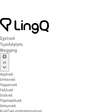
Σχετικά
Τιμολόγηση
Blogging
el
Αγγλικά
Ισπανικά
Γερμανικά
Γαλλικά
Ιταλικά
Πορτογαλικά
Ιαπωνικά
Κινέζικα (απλοποιημένα)