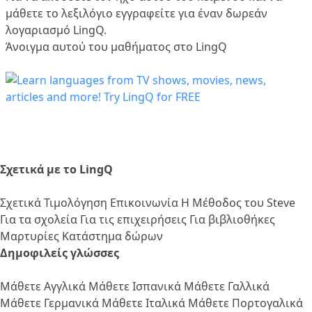
μάθετε το λεξιλόγιο
εγγραφείτε
για έναν δωρεάν
λογαριασμό LingQ.
Άνοιγμα αυτού του μαθήματος στο LingQ
Σχετικά με το LingQ
Σχετικά
Τιμολόγηση
Επικοινωνία
Η Μέθοδος του Steve
Για τα σχολεία
Για τις επιχειρήσεις
Για βιβλιοθήκες
Μαρτυρίες
Κατάστημα δώρων
Δημοφιλείς γλώσσες
Μάθετε Αγγλικά
Μάθετε Ισπανικά
Μάθετε Γαλλικά
Μάθετε Γερμανικά
Μάθετε Ιταλικά
Μάθετε Πορτογαλικά