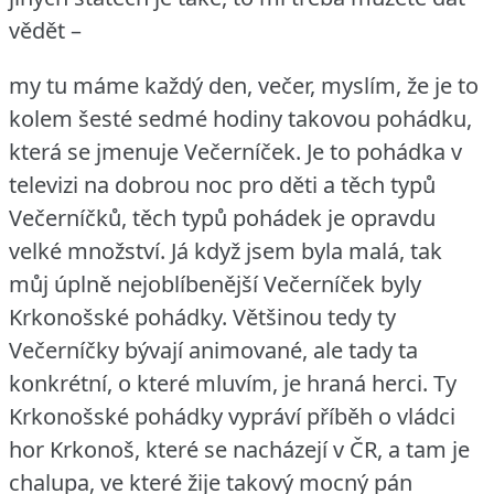
vědět –
my tu máme každý den, večer, myslím, že je to
kolem šesté sedmé hodiny takovou pohádku,
která se jmenuje Večerníček.
Je to pohádka v
televizi na dobrou noc pro děti a těch typů
Večerníčků, těch typů pohádek je opravdu
velké množství.
Já když jsem byla malá, tak
můj úplně nejoblíbenější Večerníček byly
Krkonošské pohádky.
Většinou tedy ty
Večerníčky bývají animované, ale tady ta
konkrétní, o které mluvím, je hraná herci.
Ty
Krkonošské pohádky vypráví příběh o vládci
hor Krkonoš, které se nacházejí v ČR, a tam je
chalupa, ve které žije takový mocný pán