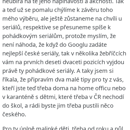
neubírá na té jeho napínavosti a akčnosti.
Tak
a teď už se pomalu chýlíme k závěru toho
mého výběru, ale ještě zůstaneme na chvíli u
seriálů, respektive se přesuneme spíše k
pohádkovým seriálům, protože myslím, že
není náhoda, že když do Googlu zadáte
nejlepší české seriály, tak v několika žebříčcích
vám na prvních deseti dvaceti pozicích vyjdou
právě ty pohádkové seriály.
A taky jsem si
říkala, že připravím dva malé tipy pro ty z vás,
kteří jste teď třeba doma na home officu nebo
v karanténě s dětmi, které třeba v ČR nechodí
do škol, a rádi byste jim třeba pustili něco
českého.
Pro ty úplně malinké děti, třeba od roku a půl,