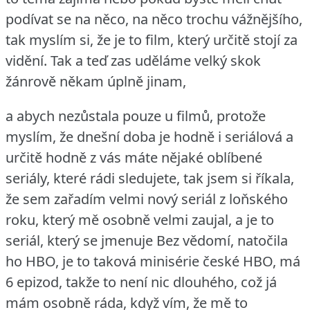
podívat se na něco, na něco trochu vážnějšího,
tak myslím si, že je to film, který určitě stojí za
vidění.
Tak a teď zas uděláme velký skok
žánrově někam úplně jinam,
a abych nezůstala pouze u filmů, protože
myslím, že dnešní doba je hodně i seriálová a
určitě hodně z vás máte nějaké oblíbené
seriály, které rádi sledujete, tak jsem si říkala,
že sem zařadím velmi nový seriál z loňského
roku, který mě osobně velmi zaujal, a je to
seriál, který se jmenuje Bez vědomí, natočila
ho HBO, je to taková minisérie české HBO, má
6 epizod, takže to není nic dlouhého, což já
mám osobně ráda, když vím, že mě to