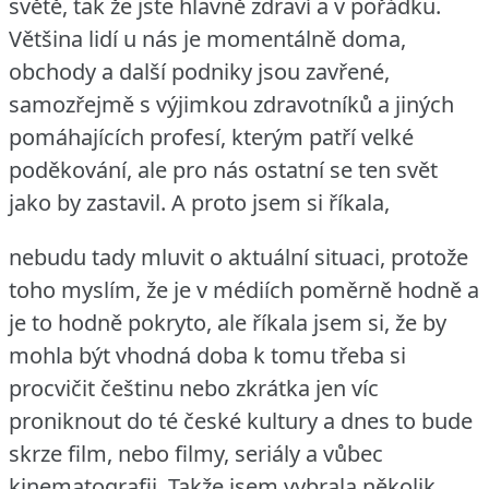
světě, tak že jste hlavně zdraví a v pořádku.
Většina lidí u nás je momentálně doma,
obchody a další podniky jsou zavřené,
samozřejmě s výjimkou zdravotníků a jiných
pomáhajících profesí, kterým patří velké
poděkování, ale pro nás ostatní se ten svět
jako by zastavil.
A proto jsem si říkala,
nebudu tady mluvit o aktuální situaci, protože
toho myslím, že je v médiích poměrně hodně a
je to hodně pokryto, ale říkala jsem si, že by
mohla být vhodná doba k tomu třeba si
procvičit češtinu nebo zkrátka jen víc
proniknout do té české kultury a dnes to bude
skrze film, nebo filmy, seriály a vůbec
kinematografii.
Takže jsem vybrala několik