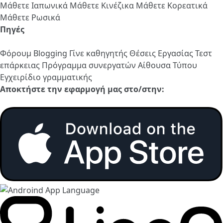
Μάθετε Ιαπωνικά
Μάθετε Κινέζικα
Μάθετε Κορεατικά
Μάθετε Ρωσικά
Πηγές
Φόρουμ
Blogging
Γίνε καθηγητής
Θέσεις Εργασίας
Τεστ
επάρκειας
Πρόγραμμα συνεργατών
Αίθουσα Τύπου
Εγχειρίδιο γραμματικής
Αποκτήστε την εφαρμογή μας στο/στην: