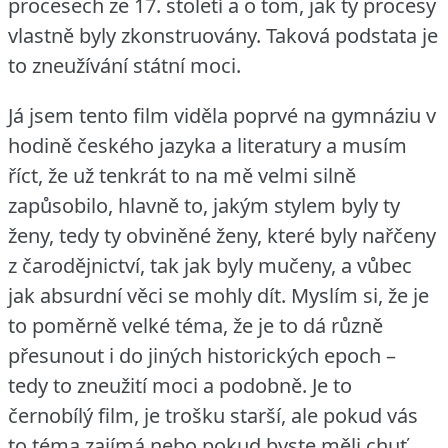
procesech ze 17. století a o tom, jak ty procesy
vlastně byly zkonstruovány.
Taková podstata je
to zneužívání státní moci.
Já jsem tento film viděla poprvé na gymnáziu v
hodině českého jazyka a literatury a musím
říct, že už tenkrát to na mě velmi silně
zapůsobilo, hlavně to, jakým stylem byly ty
ženy, tedy ty obviněné ženy, které byly nařčeny
z čarodějnictví, tak jak byly mučeny, a vůbec
jak absurdní věci se mohly dít.
Myslím si, že je
to poměrně velké téma, že je to dá různě
přesunout i do jiných historických epoch –
tedy to zneužití moci a podobně.
Je to
černobílý film, je trošku starší, ale pokud vás
to téma zajímá nebo pokud byste měli chuť