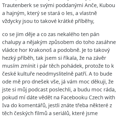
Trautenberk se svými poddanými Anče, Kubou
a hajným, který se stará o les, a vlastně
vždycky jsou to takové krátké příběhy,
co se jim děje a co zas nekalého ten pán
chalupy a nějakým způsobem do toho zasáhne
vládce hor Krakonoš a podobně.
Je to takový
hezký příběh, tak jsem si říkala, že na závěr
musím zmínit i pár těch pohádek, protože to k
české kultuře neodmyslitelně patří.
A to bude
ode mě pro dnešek vše, já vám moc děkuji, že
jste si můj podcast poslechli, a budu moc ráda,
pokud mí dáte vědět na Facebooku Czech with
Iva do komentářů, jestli znáte třeba některé z
těch českých filmů a seriálů, které jsme