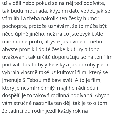
už viděli nebo pokud se na něj teď podíváte,
tak budu moc ráda, když mi dáte vědět, jak se
vám líbil a třeba nakolik ten český humor
pochopíte, protože uznávám, že to může být
něco úplně jiného, než na co jste zvyklí.
Ale
minimálně proto, abyste jako viděli – nebo
abyste pronikli do té české kultury a toho
uvažování, tak určitě doporučuju se na ten film
podívat.
Tak to byly Pelíšky a jako druhý jsem
vybrala vlastně také už kultovní film, který se
jmenuje S Tebou mě baví svět.
A to je film,
který je nesmírně milý, mají ho rádi děti i
dospělí, je to taková rodinná podívaná.
Abych
vám stručně nastínila ten děj, tak je to o tom,
že tatínci od rodin jezdí každý rok na