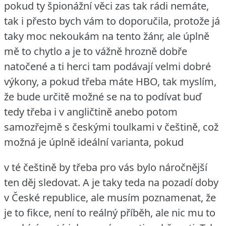
pokud ty špionážní věci zas tak rádi nemáte,
tak i přesto bych vám to doporučila, protože já
taky moc nekoukám na tento žánr, ale úplně
mě to chytlo a je to vážně hrozně dobře
natočené a ti herci tam podávají velmi dobré
výkony, a pokud třeba máte HBO, tak myslím,
že bude určitě možné se na to podívat buď
tedy třeba i v angličtině anebo potom
samozřejmě s českými toulkami v češtině, což
možná je úplně ideální varianta, pokud
v té češtině by třeba pro vás bylo náročnější
ten děj sledovat.
A je taky teda na pozadí doby
v České republice, ale musím poznamenat, že
je to fikce, není to reálný příběh, ale nic mu to