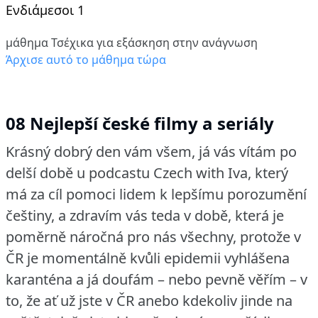
Ενδιάμεσοι 1
μάθημα Τσέχικα για εξάσκηση στην ανάγνωση
Άρχισε αυτό το μάθημα τώρα
08 Nejlepší české filmy a seriály
Krásný dobrý den vám všem, já vás vítám po
delší době u podcastu Czech with Iva, který
má za cíl pomoci lidem k lepšímu porozumění
češtiny, a zdravím vás teda v době, která je
poměrně náročná pro nás všechny, protože v
ČR je momentálně kvůli epidemii vyhlášena
karanténa a já doufám – nebo pevně věřím – v
to, že ať už jste v ČR anebo kdekoliv jinde na