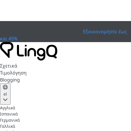
ΕΛΗΞΕ
Γιορτάστε το Κύπελλο
Extended Sale
Εξοικονομήστε έως
και 45%
Σχετικά
Τιμολόγηση
Blogging
el
Αγγλικά
Ισπανικά
Γερμανικά
Γαλλικά