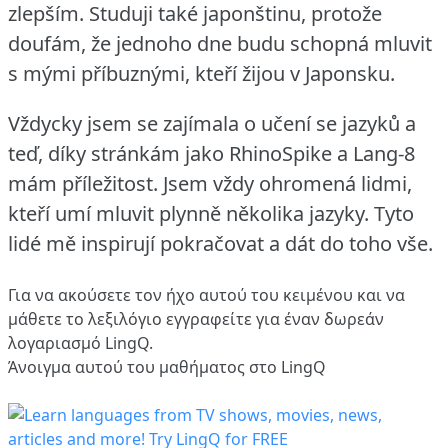
zlepším.
Studuji také japonštinu, protože
doufám, že jednoho dne budu schopná mluvit
s mými příbuznými, kteří žijou v Japonsku.
Vždycky jsem se zajímala o učení se jazyků a
teď, díky stránkám jako RhinoSpike a Lang-8
mám příležitost.
Jsem vždy ohromená lidmi,
kteří umí mluvit plynně několika jazyky.
Tyto
lidé mě inspirují pokračovat a dát do toho vše.
Για να ακούσετε τον ήχο αυτού του κειμένου και να
μάθετε το λεξιλόγιο
εγγραφείτε
για έναν δωρεάν
λογαριασμό LingQ.
Άνοιγμα αυτού του μαθήματος στο LingQ