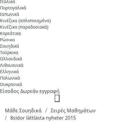
Ιταλικά
Πορτογαλικά
Ιαπωνικά
Κινέζικα (απλοποιημένα)
Κινέζικα (παραδοσιακά)
Κορεάτικα
Ρώσικα
Σουηδικά
Τούρκικα
Ολλανδικά
Λιθουανικά
Ελληνικά
Πολωνικά
Ουκρανικά
Είσοδος
Δωρεάν εγγραφή
Μάθε Σουηδικά
Σειρές Μαθημάτων
8sidor lättlästa nyheter 2015