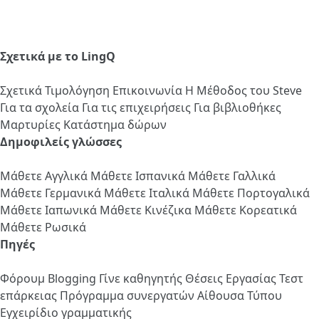
Σχετικά με το LingQ
Σχετικά
Τιμολόγηση
Επικοινωνία
Η Μέθοδος του Steve
Για τα σχολεία
Για τις επιχειρήσεις
Για βιβλιοθήκες
Μαρτυρίες
Κατάστημα δώρων
Δημοφιλείς γλώσσες
Μάθετε Αγγλικά
Μάθετε Ισπανικά
Μάθετε Γαλλικά
Μάθετε Γερμανικά
Μάθετε Ιταλικά
Μάθετε Πορτογαλικά
Μάθετε Ιαπωνικά
Μάθετε Κινέζικα
Μάθετε Κορεατικά
Μάθετε Ρωσικά
Πηγές
Φόρουμ
Blogging
Γίνε καθηγητής
Θέσεις Εργασίας
Τεστ
επάρκειας
Πρόγραμμα συνεργατών
Αίθουσα Τύπου
Εγχειρίδιο γραμματικής