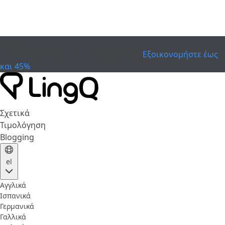
ΕΛΗΞΕ
Γιορτάστε το Κύπελλο
Extended Sale
Εξοικονομήστε έως
και 45%
Σχετικά
Τιμολόγηση
Blogging
el
Αγγλικά
Ισπανικά
Γερμανικά
Γαλλικά