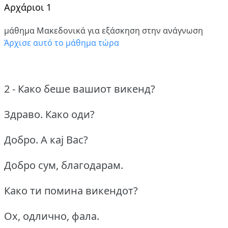
Αρχάριοι 1
μάθημα Μακεδονικά για εξάσκηση στην ανάγνωση
Άρχισε αυτό το μάθημα τώρα
2 - Како беше вашиот викенд?
Здраво.
Како оди?
Добро.
А кај Вас?
Добро сум, благодарам.
Како ти помина викендот?
Ох, одлично, фала.