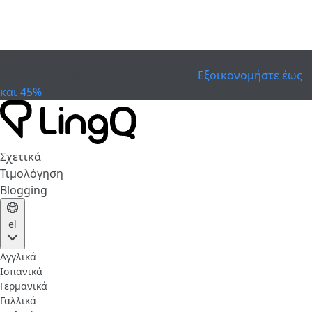
ΕΛΗΞΕ
Γιορτάστε το Κύπελλο
Extended Sale
Εξοικονομήστε έως
και 45%
Σχετικά
Τιμολόγηση
Blogging
el
Αγγλικά
Ισπανικά
Γερμανικά
Γαλλικά