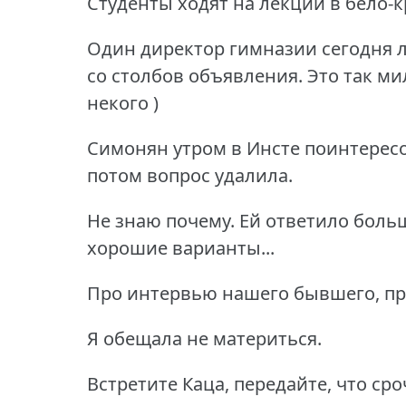
Студенты ходят на лекции в бело-к
Один директор гимназии сегодня л
со столбов объявления.
Это так ми
некого )
Симонян утром в Инсте поинтересов
потом вопрос удалила.
Не знаю почему.
Ей ответило боль
хорошие варианты...
Про интервью нашего бывшего, прос
Я обещала не материться.
Встретите Каца, передайте, что сро