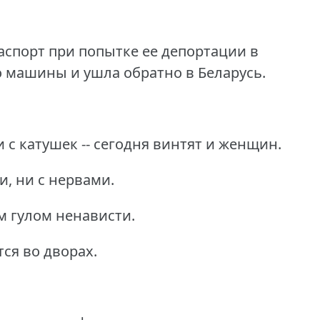
спорт при попытке ее депортации в
о машины и ушла обратно в Беларусь.
 с катушек -- сегодня винтят и женщин.
и, ни с нервами.
м гулом ненависти.
ся во дворах.