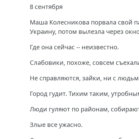
8 сентября
Маша Колесникова порвала свой па
Украину, потом вылезла через окн
Где она сейчас -- неизвестно.
Слабовики, похоже, совсем съехали
Не справляются, зайки, ни с людьм
Город гудит.
Тихим таким, утробны
Люди гуляют по районам, собирают
Злые все ужасно.