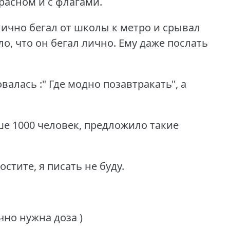
расном и с флагами.
ично бегал от школы к метро и срывал
ло, что он бегал лично.
Ему даже послать
алась :" Где модно позавтракать", а
ше 1000 человек, предложило такие
тите, я писать не буду.
чно нужна доза )