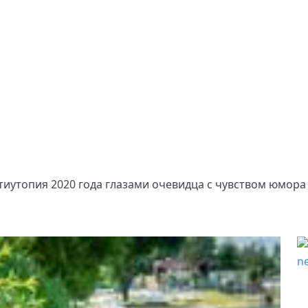
тиутопия 2020 года глазами очевидца с чувством юмора