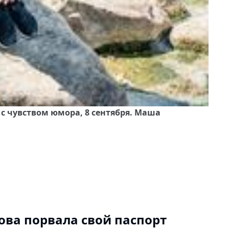
с чувством юмора, 8 сентября. Маша
η
ва порвала свой паспорт