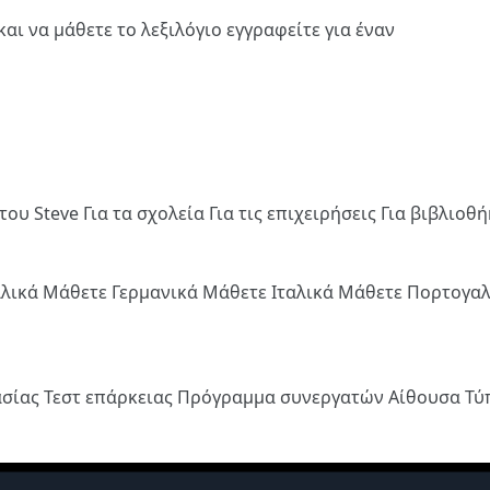
και να μάθετε το λεξιλόγιο
εγγραφείτε
για έναν
του Steve
Για τα σχολεία
Για τις επιχειρήσεις
Για βιβλιοθ
λλικά
Μάθετε Γερμανικά
Μάθετε Ιταλικά
Μάθετε Πορτογα
ασίας
Τεστ επάρκειας
Πρόγραμμα συνεργατών
Αίθουσα Τ