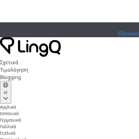
ΕΛΗΞΕ
Γιορτάστε το Κύπελλο
Extended Sale
Εξοικον
Σχετικά
Τιμολόγηση
Blogging
el
Αγγλικά
Ισπανικά
Γερμανικά
Γαλλικά
Ιταλικά