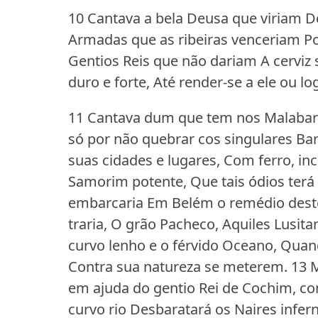
10 Cantava a bela Deusa que viriam D
Armadas que as ribeiras venceriam Po
Gentios Reis que não dariam A cerviz 
duro e forte, Até render-se a ele ou lo
11 Cantava dum que tem nos Malabar
só por não quebrar cos singulares Ba
suas cidades e lugares, Com ferro, inc
Samorim potente, Que tais ódios terá 
embarcaria Em Belém o remédio deste
traria, O grão Pacheco, Aquiles Lusita
curvo lenho e o férvido Oceano, Qua
Contra sua natureza se meterem.
13 M
em ajuda do gentio Rei de Cochim, co
curvo rio Desbaratará os Naires infer