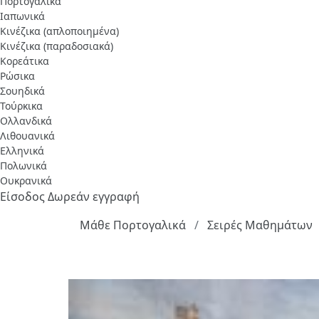
Πορτογαλικά
Ιαπωνικά
Κινέζικα (απλοποιημένα)
Κινέζικα (παραδοσιακά)
Κορεάτικα
Ρώσικα
Σουηδικά
Τούρκικα
Ολλανδικά
Λιθουανικά
Ελληνικά
Πολωνικά
Ουκρανικά
Είσοδος
Δωρεάν εγγραφή
Μάθε Πορτογαλικά
Σειρές Μαθημάτων