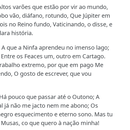
ltos varões que estão por vir ao mundo,
obo vão, diáfano, rotundo, Que Júpiter em
s no Reino fundo, Vaticinando, o disse, e
ara história.
, A que a Ninfa aprendeu no imenso lago;
Entre os Feaces um, outro em Cartago.
 trabalho extremo, por que em pago Me
endo, O gosto de escrever, que vou
o Há pouco que passar até o Outono; A
al já não me jacto nem me abono; Os
negro esquecimento e eterno sono.
Mas tu
 Musas, co que quero à nação minha!