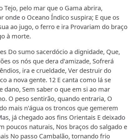
o Tejo, pelo mar que o Gama abrira,
r onde o Oceano Índico suspira; E que os
sua ao jugo, o ferro e ira Provariam do braço
go à morte.
es Do sumo sacerdócio a dignidade, Que,
rões os nós que dera d'amizade, Sofrerá
êndios, ira e crueldade, Ver destruir do
co a nova gente.
12 E canta como lá se
 dano, Sem saber o que em si ao mar
no.
O peso sentirão, quando entraria, O
ndo mais n'água os troncos que gemerem
as, já chegado aos fins Orientais E deixado
m poucos naturais, Nos braços do salgado e
nais No passo Cambalão, tornando frio