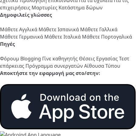
Σχετικά
Τιμολόγηση
Επικοινωνία
Για τα σχολεία
Για τις
επιχειρήσεις
Μαρτυρίες
Κατάστημα δώρων
Δημοφιλείς γλώσσες
Μάθετε Αγγλικά
Μάθετε Ισπανικά
Μάθετε Γαλλικά
Μάθετε Γερμανικά
Μάθετε Ιταλικά
Μάθετε Πορτογαλικά
Πηγές
Φόρουμ
Blogging
Γίνε καθηγητής
Θέσεις Εργασίας
Τεστ
επάρκειας
Πρόγραμμα συνεργατών
Αίθουσα Τύπου
Αποκτήστε την εφαρμογή μας στο/στην: