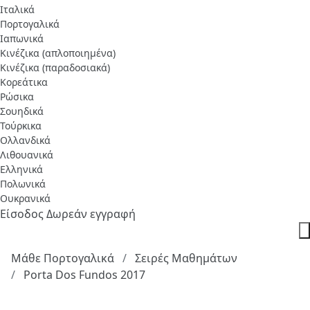
Ιταλικά
Πορτογαλικά
Ιαπωνικά
Κινέζικα (απλοποιημένα)
Κινέζικα (παραδοσιακά)
Κορεάτικα
Ρώσικα
Σουηδικά
Τούρκικα
Ολλανδικά
Λιθουανικά
Ελληνικά
Πολωνικά
Ουκρανικά
Είσοδος
Δωρεάν εγγραφή
Μάθε Πορτογαλικά
Σειρές Μαθημάτων
Porta Dos Fundos 2017