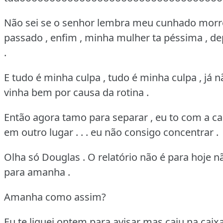
Não sei se o senhor lembra meu cunhado mor
passado , enfim , minha mulher ta péssima , d
.
E tudo é minha culpa , tudo é minha culpa , já n
vinha bem por causa da rotina .
Então agora tamo para separar , eu to com a c
em outro lugar . . . eu não consigo concentrar .
Olha só Douglas . O relatório não é para hoje nã
para amanha .
Amanha como assim?
Eu te liguei ontem para avisar mas caiu na caix