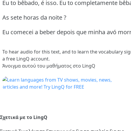
Eu to bêbado, é isso. Eu to completamente bêb
As sete horas da noite ?
Eu comecei a beber depois que minha avó morr
To hear audio for this text, and to learn the vocabulary
sig
a free LingQ account.
Άνοιγμα αυτού του μαθήματος στο LingQ
Σχετικά με το LingQ