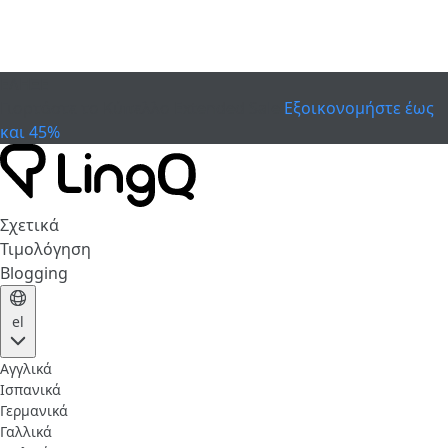
ΕΛΗΞΕ
Γιορτάστε το Κύπελλο
Extended Sale
Εξοικονομήστε έως
και 45%
Σχετικά
Τιμολόγηση
Blogging
el
Αγγλικά
Ισπανικά
Γερμανικά
Γαλλικά