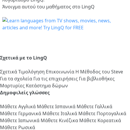
Άνοιγμα αυτού του μαθήματος στο LingQ
Σχετικά με το LingQ
Σχετικά
Τιμολόγηση
Επικοινωνία
Η Μέθοδος του Steve
Για τα σχολεία
Για τις επιχειρήσεις
Για βιβλιοθήκες
Μαρτυρίες
Κατάστημα δώρων
Δημοφιλείς γλώσσες
Μάθετε Αγγλικά
Μάθετε Ισπανικά
Μάθετε Γαλλικά
Μάθετε Γερμανικά
Μάθετε Ιταλικά
Μάθετε Πορτογαλικά
Μάθετε Ιαπωνικά
Μάθετε Κινέζικα
Μάθετε Κορεατικά
Μάθετε Ρωσικά