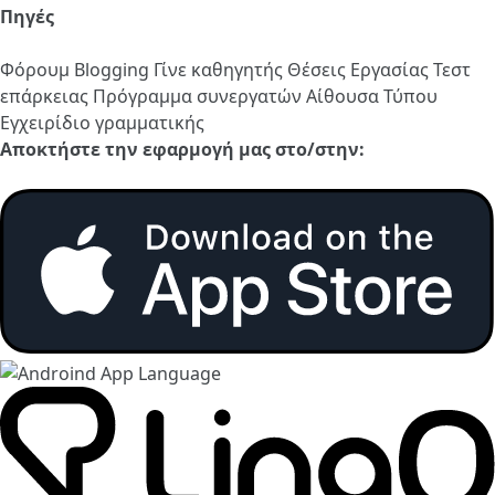
Πηγές
Φόρουμ
Blogging
Γίνε καθηγητής
Θέσεις Εργασίας
Τεστ
επάρκειας
Πρόγραμμα συνεργατών
Αίθουσα Τύπου
Εγχειρίδιο γραμματικής
Αποκτήστε την εφαρμογή μας στο/στην: