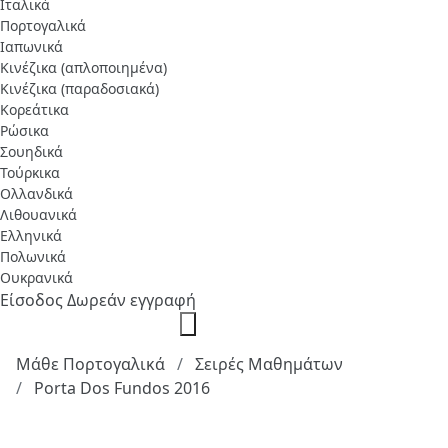
Ιταλικά
Πορτογαλικά
Ιαπωνικά
Κινέζικα (απλοποιημένα)
Κινέζικα (παραδοσιακά)
Κορεάτικα
Ρώσικα
Σουηδικά
Τούρκικα
Ολλανδικά
Λιθουανικά
Ελληνικά
Πολωνικά
Ουκρανικά
Είσοδος
Δωρεάν εγγραφή
Μάθε Πορτογαλικά
Σειρές Μαθημάτων
Porta Dos Fundos 2016