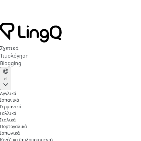
Σχετικά
Τιμολόγηση
Blogging
el
Αγγλικά
Ισπανικά
Γερμανικά
Γαλλικά
Ιταλικά
Πορτογαλικά
Ιαπωνικά
Κινέζικα (απλοποιημένα)