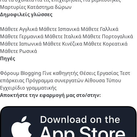
Μαρτυρίες
Κατάστημα δώρων
Δημοφιλείς γλώσσες
Μάθετε Αγγλικά
Μάθετε Ισπανικά
Μάθετε Γαλλικά
Μάθετε Γερμανικά
Μάθετε Ιταλικά
Μάθετε Πορτογαλικά
Μάθετε Ιαπωνικά
Μάθετε Κινέζικα
Μάθετε Κορεατικά
Μάθετε Ρωσικά
Πηγές
Φόρουμ
Blogging
Γίνε καθηγητής
Θέσεις Εργασίας
Τεστ
επάρκειας
Πρόγραμμα συνεργατών
Αίθουσα Τύπου
Εγχειρίδιο γραμματικής
Αποκτήστε την εφαρμογή μας στο/στην: