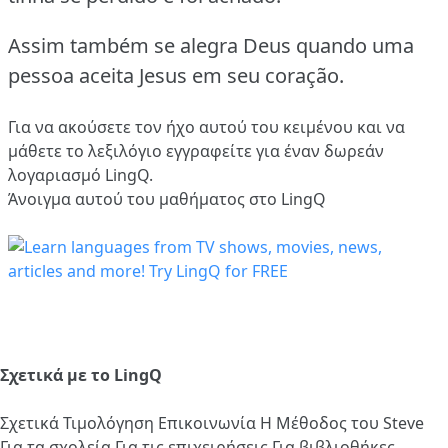
Assim também se alegra Deus quando uma
pessoa aceita Jesus em seu coração.
Για να ακούσετε τον ήχο αυτού του κειμένου και να
μάθετε το λεξιλόγιο
εγγραφείτε
για έναν δωρεάν
λογαριασμό LingQ.
Άνοιγμα αυτού του μαθήματος στο LingQ
Σχετικά με το LingQ
Σχετικά
Τιμολόγηση
Επικοινωνία
Η Μέθοδος του Steve
Για τα σχολεία
Για τις επιχειρήσεις
Για βιβλιοθήκες