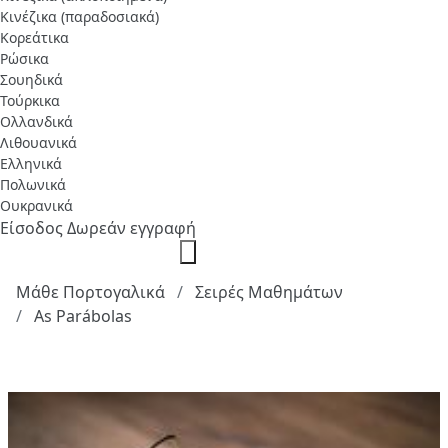
Κινέζικα (παραδοσιακά)
Κορεάτικα
Ρώσικα
Σουηδικά
Τούρκικα
Ολλανδικά
Λιθουανικά
Ελληνικά
Πολωνικά
Ουκρανικά
Είσοδος
Δωρεάν εγγραφή
Μάθε Πορτογαλικά
Σειρές Μαθημάτων
As Parábolas