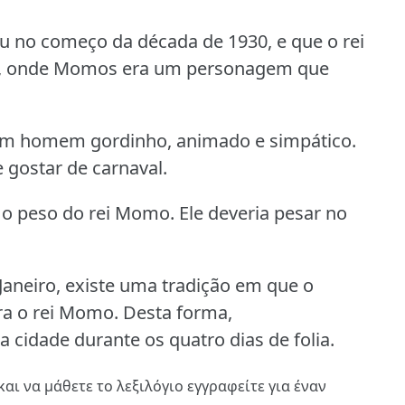
u no começo da década de 1930, e que o rei
ga, onde Momos era um personagem que
 um homem gordinho, animado e simpático.
gostar de carnaval.
 o peso do rei Momo.
Ele deveria pesar no
aneiro, existe uma tradição em que o
ra o rei Momo.
Desta forma,
cidade durante os quatro dias de folia.
και να μάθετε το λεξιλόγιο
εγγραφείτε
για έναν