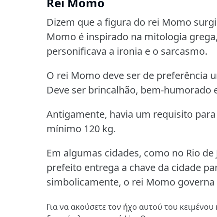
Rei Momo
Dizem que a figura do rei Momo surgi
Momo é inspirado na mitologia gre
personificava a ironia e o sarcasmo.
O rei Momo deve ser de preferência
Deve ser brincalhão, bem-humorado e 
Antigamente, havia um requisito para
mínimo 120 kg.
Em algumas cidades, como no Rio de J
prefeito entrega a chave da cidade pa
simbolicamente, o rei Momo governa a 
Για να ακούσετε τον ήχο αυτού του κειμένου 