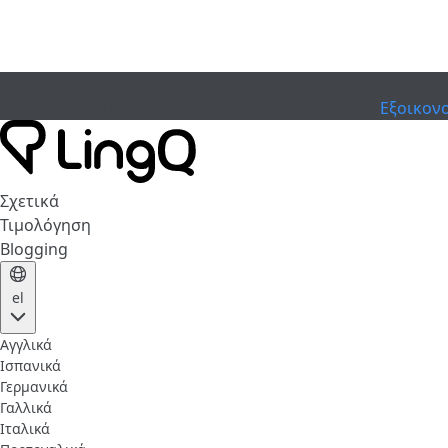
ΕΛΗΞΕ
Γιορτάστε το Κύπελλο
Extended Sale
Εξοικον
Σχετικά
Τιμολόγηση
Blogging
el
Αγγλικά
Ισπανικά
Γερμανικά
Γαλλικά
Ιταλικά