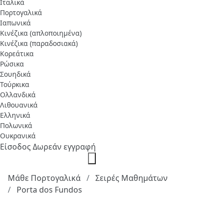
Ιταλικά
Πορτογαλικά
Ιαπωνικά
Κινέζικα (απλοποιημένα)
Κινέζικα (παραδοσιακά)
Κορεάτικα
Ρώσικα
Σουηδικά
Τούρκικα
Ολλανδικά
Λιθουανικά
Ελληνικά
Πολωνικά
Ουκρανικά
Είσοδος
Δωρεάν εγγραφή
Μάθε Πορτογαλικά
Σειρές Μαθημάτων
Porta dos Fundos