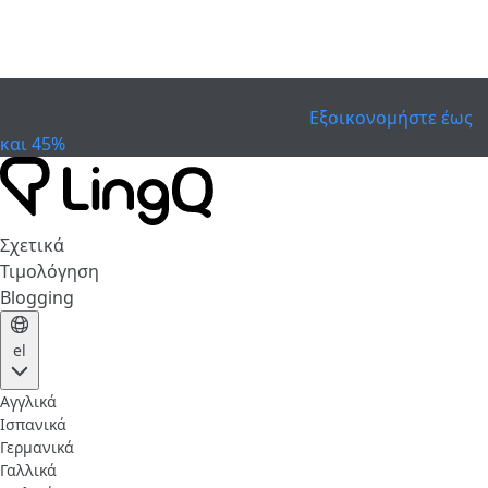
ΕΛΗΞΕ
Γιορτάστε το Κύπελλο
Extended Sale
Εξοικονομήστε έως
και 45%
Σχετικά
Τιμολόγηση
Blogging
el
Αγγλικά
Ισπανικά
Γερμανικά
Γαλλικά