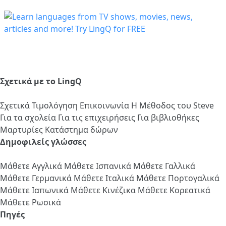
Σχετικά με το LingQ
Σχετικά
Τιμολόγηση
Επικοινωνία
Η Μέθοδος του Steve
Για τα σχολεία
Για τις επιχειρήσεις
Για βιβλιοθήκες
Μαρτυρίες
Κατάστημα δώρων
Δημοφιλείς γλώσσες
Μάθετε Αγγλικά
Μάθετε Ισπανικά
Μάθετε Γαλλικά
Μάθετε Γερμανικά
Μάθετε Ιταλικά
Μάθετε Πορτογαλικά
Μάθετε Ιαπωνικά
Μάθετε Κινέζικα
Μάθετε Κορεατικά
Μάθετε Ρωσικά
Πηγές