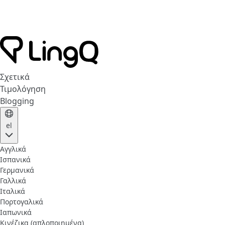
Σχετικά
Τιμολόγηση
Blogging
el
Αγγλικά
Ισπανικά
Γερμανικά
Γαλλικά
Ιταλικά
Πορτογαλικά
Ιαπωνικά
Κινέζικα (απλοποιημένα)