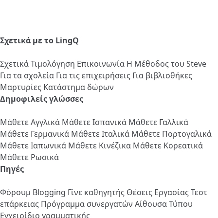
Σχετικά με το LingQ
Σχετικά
Τιμολόγηση
Επικοινωνία
Η Μέθοδος του Steve
Για τα σχολεία
Για τις επιχειρήσεις
Για βιβλιοθήκες
Μαρτυρίες
Κατάστημα δώρων
Δημοφιλείς γλώσσες
Μάθετε Αγγλικά
Μάθετε Ισπανικά
Μάθετε Γαλλικά
Μάθετε Γερμανικά
Μάθετε Ιταλικά
Μάθετε Πορτογαλικά
Μάθετε Ιαπωνικά
Μάθετε Κινέζικα
Μάθετε Κορεατικά
Μάθετε Ρωσικά
Πηγές
Φόρουμ
Blogging
Γίνε καθηγητής
Θέσεις Εργασίας
Τεστ
επάρκειας
Πρόγραμμα συνεργατών
Αίθουσα Τύπου
Εγχειρίδιο γραμματικής