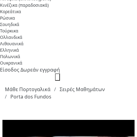
Κινέζικα (παραδοσιακά)
Κορεάτικα
Ρώσικα
Σουηδικά
Τούρκικα
Ολλανδικά
Λιθουανικά
Ελληνικά
Πολωνικά
Ουκρανικά
Είσοδος
Δωρεάν εγγραφή
Μάθε Πορτογαλικά
Σειρές Μαθημάτων
Porta dos Fundos