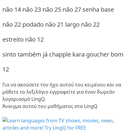
não 14 não 23 não 25 não 27 senha base
não 22 podado não 21 largo não 22
estreito não 12
sinto também já chapple kara goucher bom
12
Για να ακούσετε τον ήχο αυτού του κειμένου και να
μάθετε το λεξιλόγιο
εγγραφείτε
για έναν δωρεάν
λογαριασμό LingQ.
Άνοιγμα αυτού του μαθήματος στο LingQ